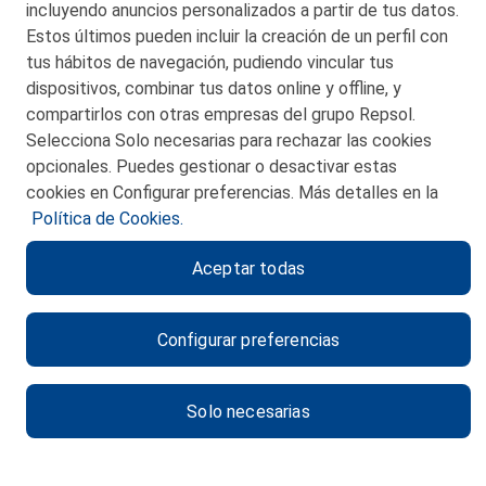
48550 Muskiz (Bizkaia)
incluyendo anuncios personalizados a partir de tus datos.
Telf. 946 357 000
Estos últimos pueden incluir la creación de un perfil con
© 2026 Petronor S.A.
tus hábitos de navegación, pudiendo vincular tus
dispositivos, combinar tus datos online y offline, y
compartirlos con otras empresas del grupo Repsol.
Selecciona Solo necesarias para rechazar las cookies
opcionales. Puedes gestionar o desactivar estas
CONTACTO
cookies en Configurar preferencias. Más detalles en la
Política de Cookies.
MAPA WEB
Aceptar todas
POLITICA DE PRIVACIDAD
AVISO LEGAL
Configurar preferencias
POLITICA DE COOKIES
CANAL DE ÉTICA
Solo necesarias