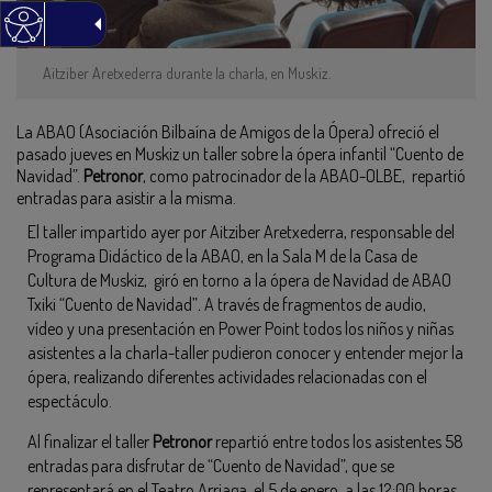
Aitziber Aretxederra durante la charla, en Muskiz.
La ABAO (Asociación Bilbaína de Amigos de la Ópera) ofreció el
pasado jueves en Muskiz un taller sobre la ópera infantil “Cuento de
Navidad”.
Petronor
, como patrocinador de la ABAO-OLBE, repartió
entradas para asistir a la misma.
El taller impartido ayer por Aitziber Aretxederra, responsable del
Programa Didáctico de la ABAO, en la Sala M de la Casa de
Cultura de Muskiz, giró en torno a la ópera de Navidad de ABAO
Txiki “Cuento de Navidad”
.
A través de fragmentos de audio,
vídeo y una presentación en Power Point todos los niños y niñas
asistentes a la charla-taller pudieron conocer y entender mejor la
ópera, realizando diferentes actividades relacionadas con el
espectáculo.
Al finalizar el taller
Petronor
repartió entre todos los asistentes 58
entradas para disfrutar de “Cuento de Navidad”, que se
representará en el Teatro Arriaga, el 5 de enero, a las 12:00 horas.