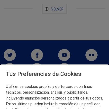
VOLVER
Tus Preferencias de Cookies
Utilizamos cookies propias y de terceros con fines
San Martín 5-Edificio Muñatones,
técnicos, personalización, análisis y publicitarios,
48550 Muskiz (Bizkaia)
incluyendo anuncios personalizados a partir de tus datos.
Telf. 946 357 000
Estos últimos pueden incluir la creación de un perfil con
© 2026 Petronor S.A.