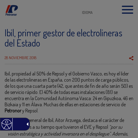
IDIOMA
Ibil, primer gestor de electrolineras
del Estado
28 NOVIEMBRE 2018
Ibil, propiedad al 50% de Repsol y el Gobierno Vasco, es hoy el líder
de las electrolineras en España, con 200 puntos de carga públicos,
de los que una cuarta parte (42, que antes de fin de año serán 50) es
de servicio rápido. El 40% de todas esas instalaciones (81) se
encuentra en la Comunidad Autónoma Vasca: 24 en Gipuzkoa, 46 en
Bizkaia y 11 en Álava. Muchas de ellas en estaciones de servicio de
Petronor
y Repsol.
El director general de Ibil, Aitor Arzuega, destaca el carácter de
adelantados a su tiempo que tuvieron el EVE y Repsol
“por su
visión estratégica y actividad inversora en el despliegue”. Además,