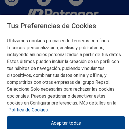
Tus Preferencias de Cookies
San Martín 5-Edificio Muñatones,
48550 Muskiz (Bizkaia)
Telf. 946 357 000
Utilizamos cookies propias y de terceros con fines
© 2026 Petronor S.A.
técnicos, personalización, análisis y publicitarios,
incluyendo anuncios personalizados a partir de tus datos.
Estos últimos pueden incluir la creación de un perfil con
tus hábitos de navegación, pudiendo vincular tus
dispositivos, combinar tus datos online y offline, y
CONTACTO
compartirlos con otras empresas del grupo Repsol.
Selecciona Solo necesarias para rechazar las cookies
MAPA WEB
opcionales. Puedes gestionar o desactivar estas
POLITICA DE PRIVACIDAD
cookies en Configurar preferencias. Más detalles en la
Política de Cookies.
AVISO LEGAL
Aceptar todas
POLITICA DE COOKIES