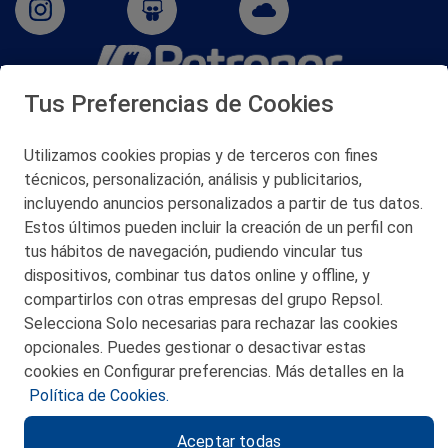
Tus Preferencias de Cookies
San Martín 5-Edificio Muñatones,
48550 Muskiz (Bizkaia)
Telf. 946 357 000
Utilizamos cookies propias y de terceros con fines
© 2026 Petronor S.A.
técnicos, personalización, análisis y publicitarios,
incluyendo anuncios personalizados a partir de tus datos.
Estos últimos pueden incluir la creación de un perfil con
tus hábitos de navegación, pudiendo vincular tus
dispositivos, combinar tus datos online y offline, y
CONTACTO
compartirlos con otras empresas del grupo Repsol.
Selecciona Solo necesarias para rechazar las cookies
MAPA WEB
opcionales. Puedes gestionar o desactivar estas
POLITICA DE PRIVACIDAD
cookies en Configurar preferencias. Más detalles en la
Política de Cookies.
AVISO LEGAL
Aceptar todas
POLITICA DE COOKIES