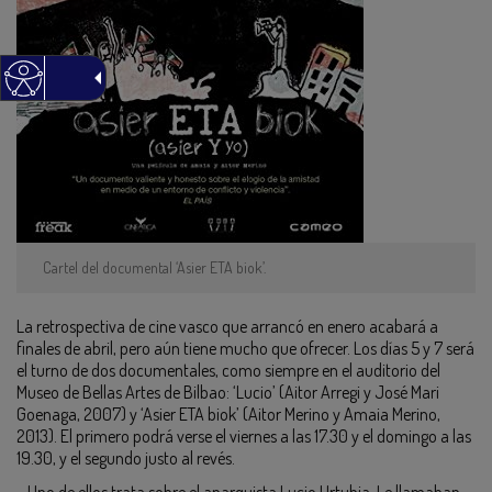
Cartel del documental ‘Asier ETA biok’.
La retrospectiva de cine vasco que arrancó en enero acabará a
finales de abril, pero aún tiene mucho que ofrecer. Los días 5 y 7 será
el turno de dos documentales, como siempre en el auditorio del
Museo de Bellas Artes de Bilbao: ‘Lucio’ (Aitor Arregi y José Mari
Goenaga, 2007) y ‘Asier ETA biok’ (Aitor Merino y Amaia Merino,
2013). El primero podrá verse el viernes a las 17.30 y el domingo a las
19.30, y el segundo justo al revés.