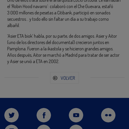
Uno de ellos trata sobre el anarquista Lucio Urtubia. Le llamaban
el ‘Robin Hood navarro’: colaboró con el Che Guevara, estafó
3.000 millones de pesetas a Citibank, participó en sonados
secuestros… y todo ello sin faltar un día a su trabajo como
albañil.
‘Asier ETA biok’ habla, por su parte, de dos amigos. Asier y Aitor
(uno de los directores del documental) crecieron juntos en
Pamplona. Fueron a la ikastola y se hicieron grandes amigos.
Años después, Aitor se marchó a Madrid para tratar de ser actor
y Asier se unió a ETA en 2002.
VOLVER