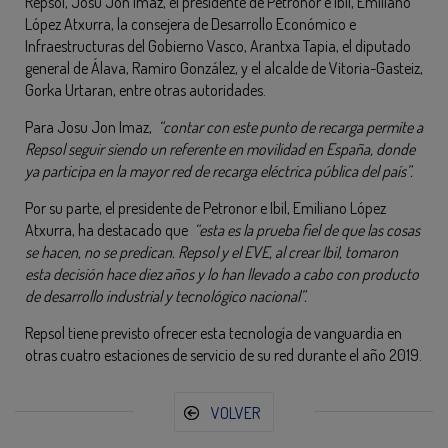
Repsol, Josu Jon Imaz, el presidente de Petronor e Ibil, Emiliano
López Atxurra, la consejera de Desarrollo Económico e
Infraestructuras del Gobierno Vasco, Arantxa Tapia, el diputado
general de Álava, Ramiro González, y el alcalde de Vitoria-Gasteiz,
Gorka Urtaran, entre otras autoridades.
Para Josu Jon Imaz,
“contar con este punto de recarga permite a
Repsol seguir siendo un referente en movilidad en España, donde
ya participa en la mayor red de recarga eléctrica pública del país”.
Por su parte, el presidente de Petronor e Ibil, Emiliano López
Atxurra, ha destacado que
“esta es la prueba fiel de que las cosas
se hacen, no se predican. Repsol y el EVE, al crear Ibil, tomaron
esta decisión hace diez años y lo han llevado a cabo con producto
de desarrollo industrial y tecnológico nacional”.
Repsol tiene previsto ofrecer esta tecnología de vanguardia en
otras cuatro estaciones de servicio de su red durante el año 2019.
VOLVER