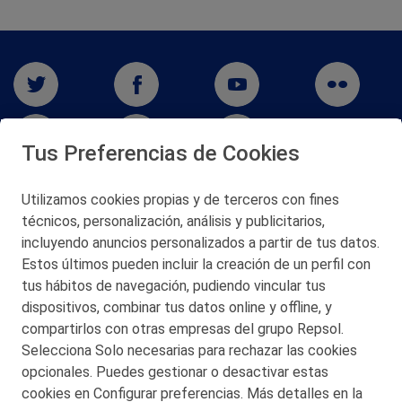
Tus Preferencias de Cookies
Utilizamos cookies propias y de terceros con fines
técnicos, personalización, análisis y publicitarios,
San Martín 5-Edificio Muñatones,
48550 Muskiz (Bizkaia)
incluyendo anuncios personalizados a partir de tus datos.
Telf. 946 357 000
Estos últimos pueden incluir la creación de un perfil con
© 2026 Petronor S.A.
tus hábitos de navegación, pudiendo vincular tus
dispositivos, combinar tus datos online y offline, y
compartirlos con otras empresas del grupo Repsol.
Selecciona Solo necesarias para rechazar las cookies
opcionales. Puedes gestionar o desactivar estas
CONTACTO
cookies en Configurar preferencias. Más detalles en la