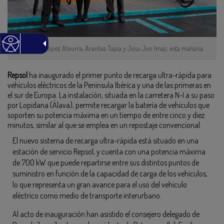
Emiliano López Atxurra, Arantxa Tapia y Josu Jon Imaz, esta mañana.
Repsol
ha inaugurado el primer punto de recarga ultra-rápida para
vehículos eléctricos de la Península Ibérica y una de las primeras en
el sur de Europa. La instalación, situada en la carretera N-I a su paso
por Lopidana (Álava), permite recargar la batería de vehículos que
soporten su potencia máxima en un tiempo de entre cinco y diez
minutos, similar al que se emplea en un repostaje convencional.
El nuevo sistema de recarga ultra-rápida está situado en una
estación de servicio Repsol, y cuenta con una potencia máxima
de 700 kW que puede repartirse entre sus distintos puntos de
suministro en función de la capacidad de carga de los vehículos,
lo que representa un gran avance para el uso del vehículo
eléctrico como medio de transporte interurbano.
Al acto de inauguración han asistido el consejero delegado de