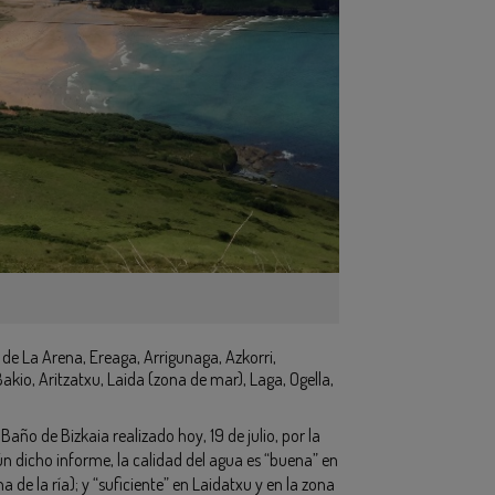
 de La Arena, Ereaga, Arrigunaga, Azkorri,
 Bakio, Aritzatxu, Laida (zona de mar), Laga, Ogella,
 Baño de Bizkaia realizado hoy, 19 de julio, por la
ún dicho informe, la calidad del agua es “buena” en
 de la ría); y “suficiente” en Laidatxu y en la zona