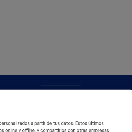
CONTACTO
MAPA WEB
POLITICA DE PRIVACIDAD
 personalizados a partir de tus datos. Estos últimos
AVISO LEGAL
os online y offline, y compartirlos con otras empresas