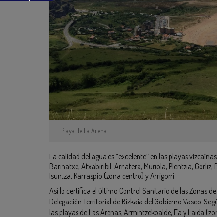
Playa de La Arena.
La calidad del agua es “excelente” en las playas vizcaínas
Barinatxe, Atxabiribil-Arriatera, Muriola, Plentzia, Gorliz,
Isuntza, Karraspio (zona centro) y Arrigorri.
Así lo certifica el último Control Sanitario de las Zonas de
Delegación Territorial de Bizkaia del Gobierno Vasco. Seg
las playas de Las Arenas, Armintzekoalde, Ea y Laida (zona