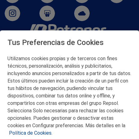
Tus Preferencias de Cookies
San Martín 5-Edificio Muñatones,
48550 Muskiz (Bizkaia)
Telf. 946 357 000
Utilizamos cookies propias y de terceros con fines
© 2026 Petronor S.A.
técnicos, personalización, análisis y publicitarios,
incluyendo anuncios personalizados a partir de tus datos.
Estos últimos pueden incluir la creación de un perfil con
tus hábitos de navegación, pudiendo vincular tus
dispositivos, combinar tus datos online y offline, y
CONTACTO
compartirlos con otras empresas del grupo Repsol.
Selecciona Solo necesarias para rechazar las cookies
MAPA WEB
opcionales. Puedes gestionar o desactivar estas
POLITICA DE PRIVACIDAD
cookies en Configurar preferencias. Más detalles en la
Política de Cookies.
AVISO LEGAL