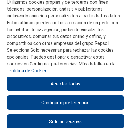
Utilizamos cookies propias y de terceros con fines
© 2026 Petronor S.A.
técnicos, personalización, análisis y publicitarios,
incluyendo anuncios personalizados a partir de tus datos.
Estos últimos pueden incluir la creación de un perfil con
tus hábitos de navegación, pudiendo vincular tus
dispositivos, combinar tus datos online y offline, y
CONTACTO
compartirlos con otras empresas del grupo Repsol.
Selecciona Solo necesarias para rechazar las cookies
MAPA WEB
opcionales. Puedes gestionar o desactivar estas
POLITICA DE PRIVACIDAD
cookies en Configurar preferencias. Más detalles en la
Política de Cookies.
AVISO LEGAL
Aceptar todas
POLITICA DE COOKIES
CANAL DE ÉTICA
Configurar preferencias
Solo necesarias