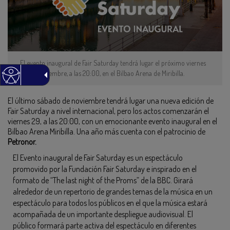
El evento inaugural de Fair Saturday tendrá lugar el próximo viernes
29 de noviembre, a las 20:00, en el Bilbao Arena de Miribilla.
El último sábado de noviembre tendrá lugar una nueva edición de
Fair Saturday a nivel internacional, pero los actos comenzarán el
viernes 29, a las 20:00, con un emocionante evento inaugural en el
Bilbao Arena Miribilla. Una año más cuenta con el patrocinio de
Petronor.
El Evento inaugural de Fair Saturday es un espectáculo
promovido por la Fundación Fair Saturday e inspirado en el
formato de “The last night of the Proms” de la BBC. Girará
alrededor de un repertorio de grandes temas de la música en un
espectáculo para todos los públicos en el que la música estará
acompañada de un importante despliegue audiovisual. El
público formará parte activa del espectáculo en diferentes