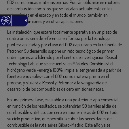
CO2 como únicas materias primas. Podrán utilizarse en motores
de combustión como los que se instalan actualmente en los
automóviles en el estado y en todo el mundo, también en
aviones o camiones y en otras aplicaciones.
La instalación, que estará totalmente operativa en un plazo de
cuatro años, será de referencia en Europa por la tecnología
puntera aplicada y por el uso del CO2 capturado en la refinería de
Petronor. Su desarrollo supone un reto tecnológico de primer
orden que estará liderado por el centro de investigación Repsol
Technology Lab, que se encuentra en Móstoles. Combinará el
hidrógeno verde −energía 100% limpia al ser generada a partir de
fuentes renovables− con el CO2 como materia prima en el
proceso, y situará a Repsol y Petronor a la vanguardia del
desarrollo de los combustibles de cero emisiones netas.
En una primera fase, escalable a una posterior etapa comercial
en función de los resultados, se obtendrán 50 barriles al día de
combustible sintético, con cero emisiones netas de CO2 en todo
su ciclo productivo, que permitiría cubrir las necesidades de
combustible de la ruta aérea Bilbao-Madrid. Este año ya se