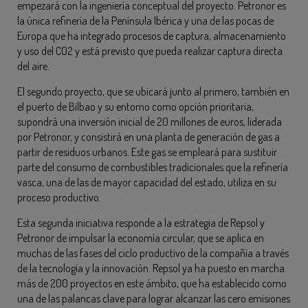
empezará con la ingeniería conceptual del proyecto. Petronor es
la única refinería de la Península Ibérica y una de las pocas de
Europa que ha integrado procesos de captura, almacenamiento
y uso del CO2 y está previsto que pueda realizar captura directa
del aire.
El segundo proyecto, que se ubicará junto al primero, también en
el puerto de Bilbao y su entorno como opción prioritaria,
supondrá una inversión inicial de 20 millones de euros, liderada
por Petronor, y consistirá en una planta de generación de gas a
partir de residuos urbanos. Este gas se empleará para sustituir
parte del consumo de combustibles tradicionales que la refinería
vasca, una de las de mayor capacidad del estado, utiliza en su
proceso productivo.
Esta segunda iniciativa responde a la estrategia de Repsol y
Petronor de impulsar la economía circular, que se aplica en
muchas de las fases del ciclo productivo de la compañía a través
de la tecnología y la innovación. Repsol ya ha puesto en marcha
más de 200 proyectos en este ámbito, que ha establecido como
una de las palancas clave para lograr alcanzar las cero emisiones