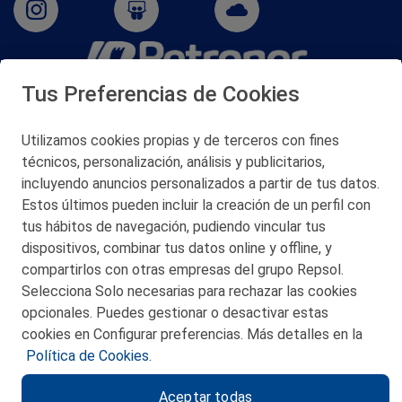
Tus Preferencias de Cookies
San Martín 5-Edificio Muñatones,
48550 Muskiz (Bizkaia)
Telf. 946 357 000
Utilizamos cookies propias y de terceros con fines
© 2026 Petronor S.A.
técnicos, personalización, análisis y publicitarios,
incluyendo anuncios personalizados a partir de tus datos.
Estos últimos pueden incluir la creación de un perfil con
tus hábitos de navegación, pudiendo vincular tus
dispositivos, combinar tus datos online y offline, y
CONTACTO
compartirlos con otras empresas del grupo Repsol.
Selecciona Solo necesarias para rechazar las cookies
MAPA WEB
opcionales. Puedes gestionar o desactivar estas
POLITICA DE PRIVACIDAD
cookies en Configurar preferencias. Más detalles en la
Política de Cookies.
AVISO LEGAL
Aceptar todas
POLITICA DE COOKIES