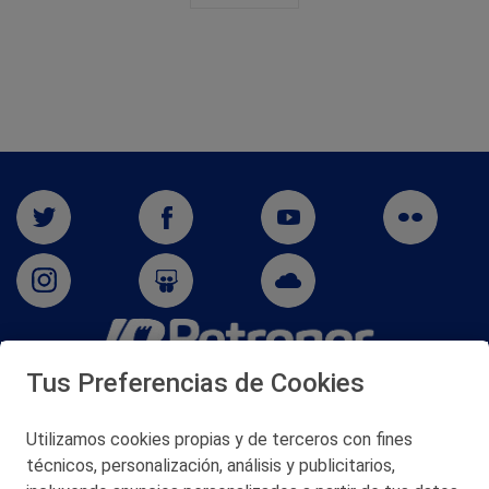
Tus Preferencias de Cookies
San Martín 5-Edificio Muñatones,
48550 Muskiz (Bizkaia)
Telf. 946 357 000
Utilizamos cookies propias y de terceros con fines
© 2026 Petronor S.A.
técnicos, personalización, análisis y publicitarios,