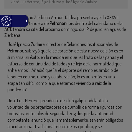
José Luis Herrero, Iñigo Ortuzar y José Ignacio Zudaire.
El Club de Remo Zierbena Arraun Taldea presentó ayer la XXXVII
edición de la Bandera de
Petronor
que, dentro del calendario de la
ACT, tendrá su cita del próximo domingo, día 12 de julio, en aguas de
Zierbena.
José Ignacio Zudaire, director de Relaciones Institucionales de
Petronor
, subrayó que la celebración de esta nueva edición es en
sí misma un éxito, en la medida en que “es fruto de las ganas y el
esfuerzo de continuidad de todos y reflejo de la normalidad que
anhelamos”. Añadió que “si el deporte del remo es símbolo de
labor en equipo, unión y colaboración, lo es aún más en una
etapa tan difícil como la que estamos viviendo a raíz de la
pandemia”.
José Luis Herrero, presidente del club galipo, adelantó la
voluntad de los organizadores de cumplir de forma rigurosa con
todos los protocolos de seguridad exigidos por la autoridad
competente; anunció que, lamentablemente, se verán obligados
a acotar zonas tradicionalmente de uso público, y se