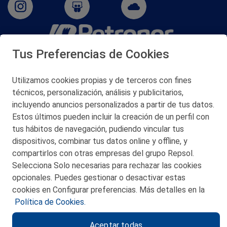
Tus Preferencias de Cookies
San Martín 5-Edificio Muñatones,
48550 Muskiz (Bizkaia)
Telf. 946 357 000
Utilizamos cookies propias y de terceros con fines
© 2026 Petronor S.A.
técnicos, personalización, análisis y publicitarios,
incluyendo anuncios personalizados a partir de tus datos.
Estos últimos pueden incluir la creación de un perfil con
tus hábitos de navegación, pudiendo vincular tus
dispositivos, combinar tus datos online y offline, y
CONTACTO
compartirlos con otras empresas del grupo Repsol.
Selecciona Solo necesarias para rechazar las cookies
MAPA WEB
opcionales. Puedes gestionar o desactivar estas
POLITICA DE PRIVACIDAD
cookies en Configurar preferencias. Más detalles en la
Política de Cookies.
AVISO LEGAL
Aceptar todas