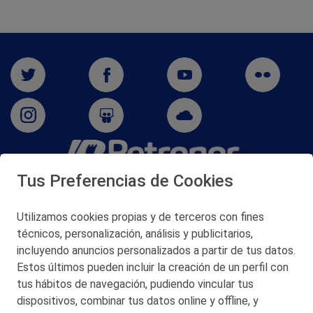
Tus Preferencias de Cookies
San Martín 5-Edificio Muñatones,
48550 Muskiz (Bizkaia)
Telf. 946 357 000
Utilizamos cookies propias y de terceros con fines
© 2026 Petronor S.A.
técnicos, personalización, análisis y publicitarios,
incluyendo anuncios personalizados a partir de tus datos.
Estos últimos pueden incluir la creación de un perfil con
tus hábitos de navegación, pudiendo vincular tus
dispositivos, combinar tus datos online y offline, y
CONTACTO