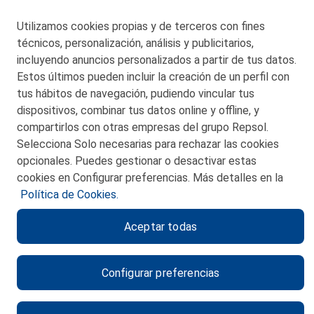
Utilizamos cookies propias y de terceros con fines
técnicos, personalización, análisis y publicitarios,
San Martín 5-Edificio Muñatones,
48550 Muskiz (Bizkaia)
incluyendo anuncios personalizados a partir de tus datos.
Telf. 946 357 000
Estos últimos pueden incluir la creación de un perfil con
© 2026 Petronor S.A.
tus hábitos de navegación, pudiendo vincular tus
dispositivos, combinar tus datos online y offline, y
compartirlos con otras empresas del grupo Repsol.
Selecciona Solo necesarias para rechazar las cookies
opcionales. Puedes gestionar o desactivar estas
CONTACTO
cookies en Configurar preferencias. Más detalles en la
Política de Cookies.
MAPA WEB
Aceptar todas
POLITICA DE PRIVACIDAD
AVISO LEGAL
Configurar preferencias
POLITICA DE COOKIES
CANAL DE ÉTICA