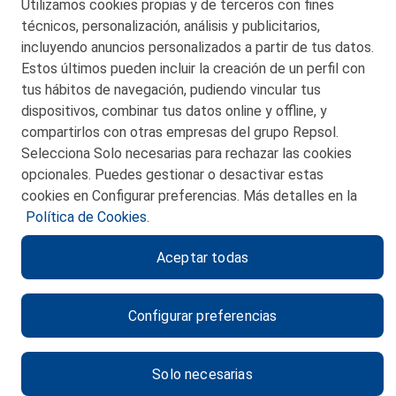
Utilizamos cookies propias y de terceros con fines
San Martín 5-Edificio Muñatones,
técnicos, personalización, análisis y publicitarios,
48550 Muskiz (Bizkaia)
incluyendo anuncios personalizados a partir de tus datos.
Telf. 946 357 000
Estos últimos pueden incluir la creación de un perfil con
© 2026 Petronor S.A.
tus hábitos de navegación, pudiendo vincular tus
dispositivos, combinar tus datos online y offline, y
compartirlos con otras empresas del grupo Repsol.
Selecciona Solo necesarias para rechazar las cookies
opcionales. Puedes gestionar o desactivar estas
CONTACTO
cookies en Configurar preferencias. Más detalles en la
Política de Cookies.
MAPA WEB
Aceptar todas
POLITICA DE PRIVACIDAD
AVISO LEGAL
Configurar preferencias
POLITICA DE COOKIES
CANAL DE ÉTICA
Solo necesarias