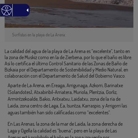
Surfistas en la playa de La Arena.
La calidad del agua de la playa de La Arena es “excelente”, tanto en
la zona de Muskiz como en la de Zierbena, por lo que el baño es libre.
Así lo certifica el último Control Sanitario de las Zonas de Baño de
Bizkaia por el Departamento de Sostenibilidad y Medio Natural, en
colaboración con el Departamento de Salud del Gobierno Vasco.
Aparte de La Arena, en Ereaga, Arrigunaga, Azkorri, Barinatxe
(Solandotes), Atxabiribil-Arriatera, Muriola, Plentzia, Gorliz,
Armintzekoalde, Bakio, Aritxatxu, Laidatxu, zona de la ría de
Laida, zona centro de Laga, Ea, Isuntza, Karraspio, y Arrigorri las
aguas también han sido calificadas como “excelentes”.
En Las Arenas, la zona de la mar de Laida, la zona derecha de
Laga y Ogella la calidad es “buena”, pero en la playa de Las
Arenas está prohibido el baño en la zona izquierda por