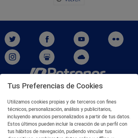
Tus Preferencias de Cookies
San Martín 5-Edificio Muñatones,
48550 Muskiz (Bizkaia)
Telf. 946 357 000
Utilizamos cookies propias y de terceros con fines
© 2026 Petronor S.A.
técnicos, personalización, análisis y publicitarios,
incluyendo anuncios personalizados a partir de tus datos.
Estos últimos pueden incluir la creación de un perfil con
tus hábitos de navegación, pudiendo vincular tus