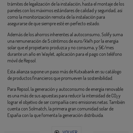
trámites de legalización de la instalación, hasta el montaje de los
paneles con los máximos estándares de calidad y seguridad, así
como la monitorización remota de la instalación para
asegurarse de que siempre esté en perfecto estado.
Además de los ahorros inherentes al autoconsumo, Solify suma
una remuneración de 5 céntimos de euro/kWh por la energía
solar que el propietario produzca y no consuma, y 5€/mes
durante un año en Waylet, aplicación para el pago con teléfono
móvil de Repsol.
Esta alianza supone un paso más de Kutxabank en su catálogo
de productos financieros que promueven la sostenibilidad.
Para Repsol, la generación y autoconsumo de energía renovable
es una más de sus apuestas para reducir la intensidad de CO
y
2
lograr el objetivo de ser compañía cero emisiones netas. También
cuenta con Solmatch, la primera gran comunidad solar de
España con la que fomenta la generación distribuida.
VOLVER