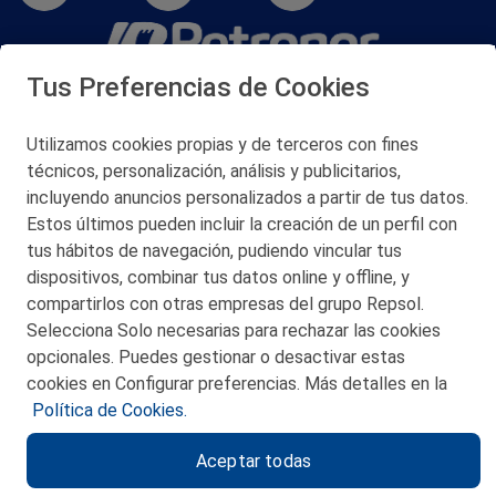
Tus Preferencias de Cookies
San Martín 5-Edificio Muñatones,
48550 Muskiz (Bizkaia)
Telf. 946 357 000
Utilizamos cookies propias y de terceros con fines
© 2026 Petronor S.A.
técnicos, personalización, análisis y publicitarios,
incluyendo anuncios personalizados a partir de tus datos.
Estos últimos pueden incluir la creación de un perfil con
tus hábitos de navegación, pudiendo vincular tus
dispositivos, combinar tus datos online y offline, y
CONTACTO
compartirlos con otras empresas del grupo Repsol.
Selecciona Solo necesarias para rechazar las cookies
MAPA WEB
opcionales. Puedes gestionar o desactivar estas
POLITICA DE PRIVACIDAD
cookies en Configurar preferencias. Más detalles en la
Política de Cookies.
AVISO LEGAL
Aceptar todas
POLITICA DE COOKIES