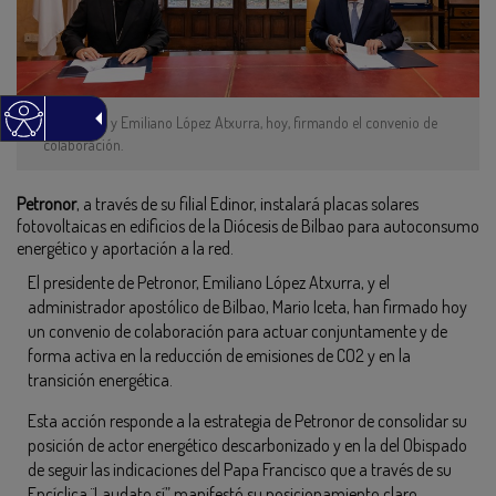
Mario Iceta y Emiliano López Atxurra, hoy, firmando el convenio de
colaboración.
Petronor
, a través de su filial Edinor, instalará placas solares
fotovoltaicas en edificios de la Diócesis de Bilbao para autoconsumo
energético y aportación a la red.
El presidente de Petronor, Emiliano López Atxurra, y el
administrador apostólico de Bilbao, Mario Iceta, han firmado hoy
un convenio de colaboración para actuar conjuntamente y de
forma activa en la reducción de emisiones de CO2 y en la
transición energética.
Esta acción responde a la estrategia de Petronor de consolidar su
posición de actor energético descarbonizado y en la del Obispado
de seguir las indicaciones del Papa Francisco que a través de su
Encíclica ¨Laudato sí” manifestó su posicionamiento claro