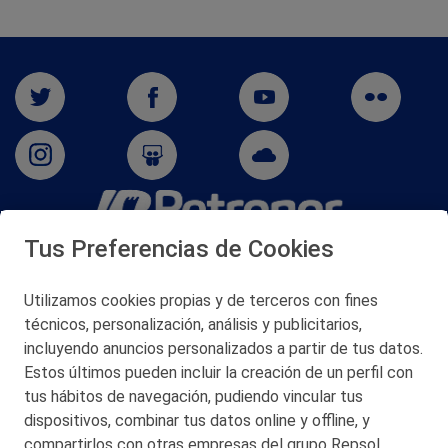
Tus Preferencias de Cookies
San Martín 5-Edificio Muñatones,
48550 Muskiz (Bizkaia)
Telf. 946 357 000
Utilizamos cookies propias y de terceros con fines
© 2026 Petronor S.A.
técnicos, personalización, análisis y publicitarios,
incluyendo anuncios personalizados a partir de tus datos.
Estos últimos pueden incluir la creación de un perfil con
tus hábitos de navegación, pudiendo vincular tus
dispositivos, combinar tus datos online y offline, y
CONTACTO
compartirlos con otras empresas del grupo Repsol.