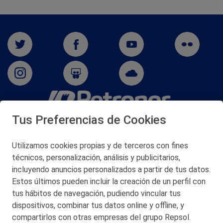
Tus Preferencias de Cookies
San Martín 5-Edificio Muñatones,
48550 Muskiz (Bizkaia)
Telf. 946 357 000
Utilizamos cookies propias y de terceros con fines
© 2026 Petronor S.A.
técnicos, personalización, análisis y publicitarios,
incluyendo anuncios personalizados a partir de tus datos.
Estos últimos pueden incluir la creación de un perfil con
tus hábitos de navegación, pudiendo vincular tus
dispositivos, combinar tus datos online y offline, y
CONTACTO
compartirlos con otras empresas del grupo Repsol.