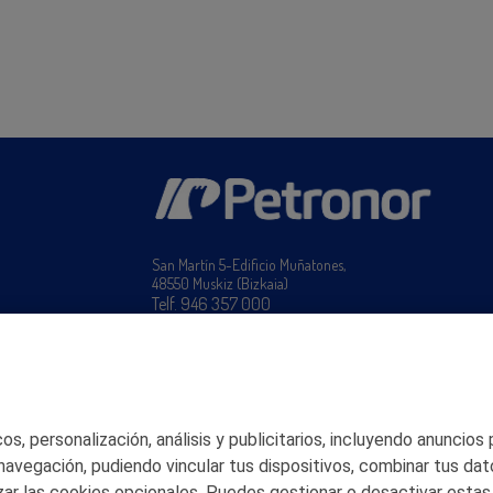
San Martín 5-Edificio Muñatones,
48550 Muskiz (Bizkaia)
Telf. 946 357 000
© 2026 Petronor S.A.
s, personalización, análisis y publicitarios, incluyendo anuncios
 navegación, pudiendo vincular tus dispositivos, combinar tus dat
ar las cookies opcionales. Puedes gestionar o desactivar estas