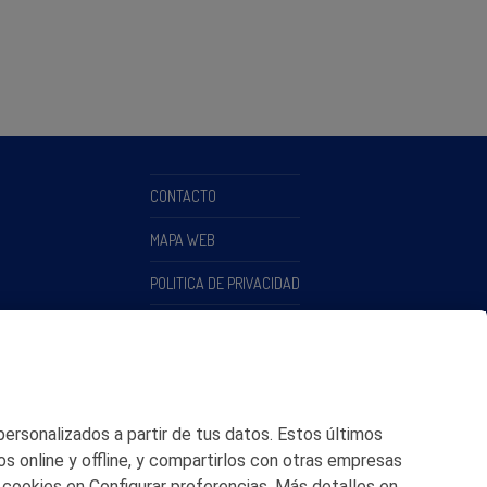
CONTACTO
MAPA WEB
POLITICA DE PRIVACIDAD
AVISO LEGAL
POLITICA DE COOKIES
CANAL DE ÉTICA
 personalizados a partir de tus datos. Estos últimos
os online y offline, y compartirlos con otras empresas
 cookies en Configurar preferencias. Más detalles en