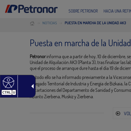
SOBRE PETRONOR
HACIA UNA REF
NOTICIAS
PUESTA EN MARCHA DE LA UNIDAD AK3
Puesta en marcha de la Unida
Petronor
informa que a partir de hoy, 10 de diciembre, se
Unidad de Alquilación AK3 (Planta 3), tras finalizar la
que el proceso de arranque dure hasta el día 19 de dicie
De todo ello se ha informado previamente a la Viceconse
Delegado Territorial de Industria y Energía de Bizkaia, 
Encartaciones del Departamento de Sanidad y Consumo, 
CTRL
U
Abanto Zierbena, Muskiz y Zierbena.
VO