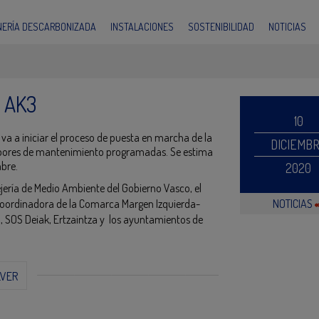
INERÍA DESCARBONIZADA
INSTALACIONES
SOSTENIBILIDAD
NOTICIAS
d AK3
10
 va a iniciar el proceso de puesta en marcha de la
DICIEMB
s labores de mantenimiento programadas. Se estima
mbre.
2020
jería de Medio Ambiente del Gobierno Vasco, el
la Coordinadora de la Comarca Margen Izquierda-
NOTICIAS
SOS Deiak, Ertzaintza y los ayuntamientos de
LVER