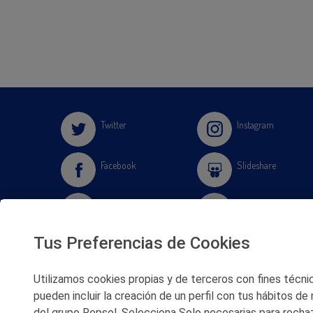
Twitter
Instagram
Facebook
Slideshare
Youtube
Soundcloud
Tus Preferencias de Cookies
Flickr
Utilizamos cookies propias y de terceros con fines técnico
pueden incluir la creación de un perfil con tus hábitos de
del grupo Repsol. Selecciona Solo necesarias para rechaz