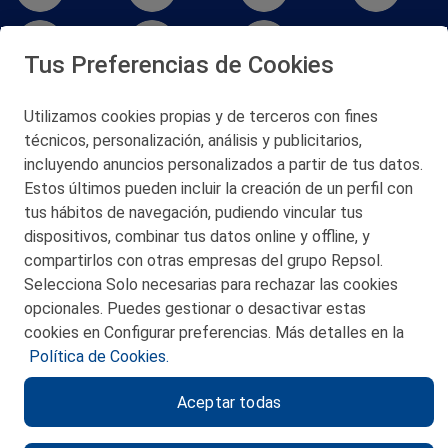
Tus Preferencias de Cookies
Utilizamos cookies propias y de terceros con fines
San Martín 5-Edificio Muñatones,
técnicos, personalización, análisis y publicitarios,
48550 Muskiz (Bizkaia)
incluyendo anuncios personalizados a partir de tus datos.
Telf. 946 357 000
Estos últimos pueden incluir la creación de un perfil con
© 2026 Petronor S.A.
tus hábitos de navegación, pudiendo vincular tus
dispositivos, combinar tus datos online y offline, y
compartirlos con otras empresas del grupo Repsol.
Selecciona Solo necesarias para rechazar las cookies
opcionales. Puedes gestionar o desactivar estas
CONTACTO
cookies en Configurar preferencias. Más detalles en la
Política de Cookies.
MAPA WEB
Aceptar todas
POLITICA DE PRIVACIDAD
AVISO LEGAL