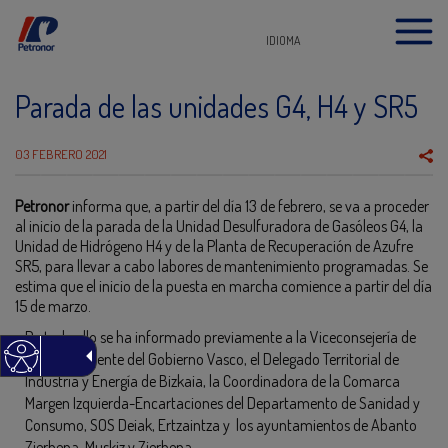
IDIOMA
Parada de las unidades G4, H4 y SR5
03 FEBRERO 2021
Petronor
informa que, a partir del día 13 de febrero, se va a proceder
al inicio de la parada de la Unidad Desulfuradora de Gasóleos G4, la
Unidad de Hidrógeno H4 y de la Planta de Recuperación de Azufre
SR5, para llevar a cabo labores de mantenimiento programadas. Se
estima que el inicio de la puesta en marcha comience a partir del día
15 de marzo.
De todo ello se ha informado previamente a la Viceconsejería de
Medio Ambiente del Gobierno Vasco, el Delegado Territorial de
Industria y Energía de Bizkaia, la Coordinadora de la Comarca
Margen Izquierda-Encartaciones del Departamento de Sanidad y
Consumo, SOS Deiak, Ertzaintza y los ayuntamientos de Abanto
Zierbena, Muskiz y Zierbena.