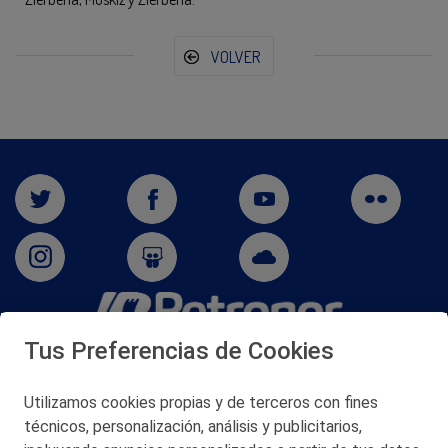
VOLVER
Tus Preferencias de Cookies
San Martín 5-Edificio Muñatones,
48550 Muskiz (Bizkaia)
Telf. 946 357 000
Utilizamos cookies propias y de terceros con fines
© 2026 Petronor S.A.
técnicos, personalización, análisis y publicitarios,