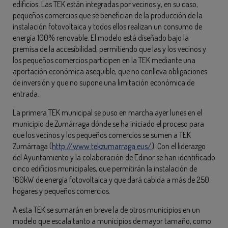
edificios. Las TEK están integradas por vecinos y, en su caso,
pequeños comercios que se benefician de la producción de la
instalación fotovoltaica y todos ellos realizan un consumo de
energía 100% renovable. El modelo está diseñado bajo la
premisa de la accesibilidad, permitiendo que las y los vecinos y
los pequeños comercios participen en la TEK mediante una
aportación económica asequible, que no conlleva obligaciones
de inversión y que no supone una limitación económica de
entrada.
La primera TEK municipal se puso en marcha ayer lunes en el
municipio de Zumárraga dónde se ha iniciado el proceso para
que los vecinos y los pequeños comercios se sumen a TEK
Zumárraga (
http://www.tekzumarraga.eus/
). Con el liderazgo
del Ayuntamiento y la colaboración de Edinor se han identificado
cinco edificios municipales, que permitirán la instalación de
160kW de energía fotovoltaica y que dará cabida a más de 250
hogares y pequeños comercios.
A esta TEK se sumarán en breve la de otros municipios en un
modelo que escala tanto a municipios de mayor tamaño, como