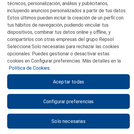
técnicos, personalización, análisis y publicitarios,
incluyendo anuncios personalizados a partir de tus datos.
Estos últimos pueden incluir la creación de un perfil con
tus hábitos de navegación, pudiendo vincular tus
dispositivos, combinar tus datos online y offline, y
CONTACTO
compartirlos con otras empresas del grupo Repsol.
Selecciona Solo necesarias para rechazar las cookies
MAPA WEB
opcionales. Puedes gestionar o desactivar estas
POLITICA DE PRIVACIDAD
cookies en Configurar preferencias. Más detalles en la
Política de Cookies.
AVISO LEGAL
Aceptar todas
POLITICA DE COOKIES
CANAL DE ÉTICA
Configurar preferencias
Solo necesarias