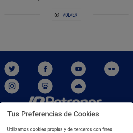
VOLVER
Tus Preferencias de Cookies
San Martín 5-Edificio Muñatones,
48550 Muskiz (Bizkaia)
Telf. 946 357 000
Utilizamos cookies propias y de terceros con fines
© 2026 Petronor S.A.