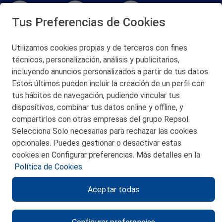
Tus Preferencias de Cookies
Utilizamos cookies propias y de terceros con fines
San Martín 5-Edificio Muñatones,
técnicos, personalización, análisis y publicitarios,
48550 Muskiz (Bizkaia)
incluyendo anuncios personalizados a partir de tus datos.
Telf. 946 357 000
Estos últimos pueden incluir la creación de un perfil con
© 2026 Petronor S.A.
tus hábitos de navegación, pudiendo vincular tus
dispositivos, combinar tus datos online y offline, y
compartirlos con otras empresas del grupo Repsol.
Selecciona Solo necesarias para rechazar las cookies
opcionales. Puedes gestionar o desactivar estas
CONTACTO
cookies en Configurar preferencias. Más detalles en la
Política de Cookies.
MAPA WEB
Aceptar todas
POLITICA DE PRIVACIDAD
AVISO LEGAL