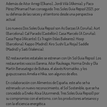
Además de Aitor Arregi (Elkano), Jordi Vilà (Alkimia), y Paco
Pérez (Miramar) han conseguido Tres Soles Guía Repsol 2021, por
su defensa de las raíces y el territorio desde una perspectiva
actual.
Los nuevos Dos Soles Guía Repsol son As Garzas (A Coruña), Aürt
(Barcelona); Cal Paradís (Castellón); Casa Marcelo (A Coruña);
Casa Pepa (Alicante); Es Tragón (Islas Baleares); Hisop
(Barcelona); Kappo (Madrid); Kiro Sushi (La Rioja) Saddle
(Madrid) y Saiti (Valencia).
82 restaurantes estatales se estrenan con Un Sol Guía Repsol. Los
restaurantes vascos Garena, Aitor Rauleaga, Horma Ondo y Ola
Martín Berasategui de Bizkaia, el alavés Kromatiko, y los
guipuzcoanos Amelia e Hika, son algunos de ellos.
En colaboración con Alimentos de España, este año se ha
estrenado un nuevo reconocimiento, el Sol Sostenible, que se ha
concedido a Eneko Atxa (Azurmendi, Tres Soles Guía Repsol) por
su compromiso con el entorno, con los productores artesanos y
con la eficiencia energética.