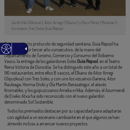
Jordi Vilà ('Alkimia'), Aitor Arregi ('Elkano') y Paco Pérez ('Miramar'),
los nuevos Tres Soles Guía Repsol.
Bajo un estricto protocolo de seguridad sanitaria, Guía Repsol ha
organizado por tercer año consecutivo, de la mano del
Departamento de Turismo, Comercio y Consumo del Gobierno
Vasco, la entrega de los galardones Soles
Guía Repsol
, en el Teatro
Reina Victoria de Donostia. Se ha distinguido este año a un total de
96 restaurantes, entre ellos 8 vascos, el Elkano de Aitor Arregi
(Gipuzkoa) con Tres Soles, y con uno los vizcaínos Garena, Aitor
Rauleaga, Horma Ondo y Ola Martín Berasategui, el alavés
Kromatiko, y los guipuzcoanos Amelia e Hika. Además, el Azurmendi
de Eneko Atxa ha sido reconocido con el nuevo galardón
denominado Sol Sostenible.
Todos los premiados destacan por su capacidad para adaptarse
con agilidad a un escenario cambiante en el que algunos se han
atrevido incluso a arrancar nuevos proyectos.