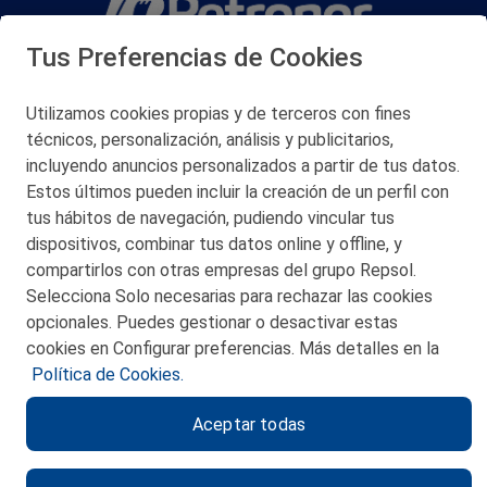
Tus Preferencias de Cookies
San Martín 5-Edificio Muñatones,
48550 Muskiz (Bizkaia)
Telf. 946 357 000
Utilizamos cookies propias y de terceros con fines
© 2026 Petronor S.A.
técnicos, personalización, análisis y publicitarios,
incluyendo anuncios personalizados a partir de tus datos.
Estos últimos pueden incluir la creación de un perfil con
tus hábitos de navegación, pudiendo vincular tus
dispositivos, combinar tus datos online y offline, y
CONTACTO
compartirlos con otras empresas del grupo Repsol.
Selecciona Solo necesarias para rechazar las cookies
MAPA WEB
opcionales. Puedes gestionar o desactivar estas
POLITICA DE PRIVACIDAD
cookies en Configurar preferencias. Más detalles en la
Política de Cookies.
AVISO LEGAL
Aceptar todas
POLITICA DE COOKIES
CANAL DE ÉTICA