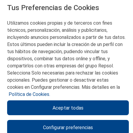
Tus Preferencias de Cookies
San Martín 5-Edificio Muñatones,
48550 Muskiz (Bizkaia)
Telf. 946 357 000
Utilizamos cookies propias y de terceros con fines
© 2026 Petronor S.A.
técnicos, personalización, análisis y publicitarios,
incluyendo anuncios personalizados a partir de tus datos.
Estos últimos pueden incluir la creación de un perfil con
tus hábitos de navegación, pudiendo vincular tus
dispositivos, combinar tus datos online y offline, y
CONTACTO
compartirlos con otras empresas del grupo Repsol.
Selecciona Solo necesarias para rechazar las cookies
MAPA WEB
opcionales. Puedes gestionar o desactivar estas
POLITICA DE PRIVACIDAD
cookies en Configurar preferencias. Más detalles en la
Política de Cookies.
AVISO LEGAL
Aceptar todas
POLITICA DE COOKIES
CANAL DE ÉTICA
Configurar preferencias