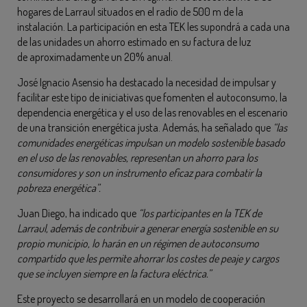
hogares de Larraul situados en el radio de 500 m de la
instalación. La participación en esta TEK les supondrá a cada una
de las unidades un ahorro estimado en su factura de luz
de aproximadamente un 20% anual.
José Ignacio Asensio ha destacado la necesidad de impulsar y
facilitar este tipo de iniciativas que fomenten el autoconsumo, la
dependencia energética y el uso de las renovables en el escenario
de una transición energética justa. Además, ha señalado que
“las
comunidades energéticas impulsan un modelo sostenible basado
en el uso de las renovables, representan un ahorro para los
consumidores y son un instrumento eficaz para combatir la
pobreza energética”.
Juan Diego, ha indicado que
“los participantes en la TEK de
Larraul, además de contribuir a generar energía sostenible en su
propio municipio, lo harán en un régimen de autoconsumo
compartido que les permite ahorrar los costes de peaje y cargos
que se incluyen siempre en la factura eléctrica.”
Este proyecto se desarrollará en un modelo de cooperación