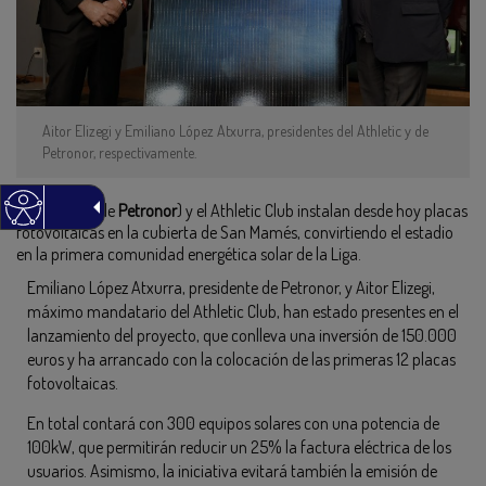
Aitor Elizegi y Emiliano López Atxurra, presidentes del Athletic y de
Petronor, respectivamente.
Edinor (filial de
Petronor
) y el Athletic Club instalan desde hoy placas
fotovoltaicas en la cubierta de San Mamés, convirtiendo el estadio
en la primera comunidad energética solar de la Liga.
Emiliano López Atxurra, presidente de Petronor, y Aitor Elizegi,
máximo mandatario del Athletic Club, han estado presentes en el
lanzamiento del proyecto, que conlleva una inversión de 150.000
euros y ha arrancado con la colocación de las primeras 12 placas
fotovoltaicas.
En total contará con 300 equipos solares con una potencia de
100kW, que permitirán reducir un 25% la factura eléctrica de los
usuarios. Asimismo, la iniciativa evitará también la emisión de