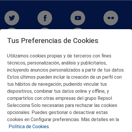
Tus Preferencias de Cookies
Utilizamos cookies propias y de terceros con fines
San Martín 5-Edificio Muñatones,
técnicos, personalización, análisis y publicitarios,
48550 Muskiz (Bizkaia)
incluyendo anuncios personalizados a partir de tus datos.
Telf. 946 357 000
Estos últimos pueden incluir la creación de un perfil con
© 2026 Petronor S.A.
tus hábitos de navegación, pudiendo vincular tus
dispositivos, combinar tus datos online y offline, y
compartirlos con otras empresas del grupo Repsol.
Selecciona Solo necesarias para rechazar las cookies
opcionales. Puedes gestionar o desactivar estas
CONTACTO
cookies en Configurar preferencias. Más detalles en la
Política de Cookies.
MAPA WEB