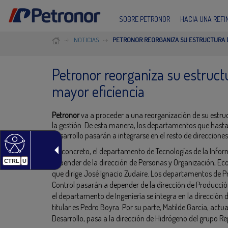
SOBRE PETRONOR
HACIA UNA REF
NOTICIAS
PETRONOR REORGANIZA SU ESTRUCTURA D
Petronor reorganiza su estructu
mayor eficiencia
Petronor
va a proceder a una reorganización de su estruc
la gestión. De esta manera, los departamentos que hasta 
Desarrollo pasarán a integrarse en el resto de direcciones
En concreto, el departamento de Tecnologías de la Info
depender de la dirección de Personas y Organización, Ec
CTRL
U
que dirige José Ignacio Zudaire. Los departamentos de Pr
Control pasarán a depender de la dirección de Producci
el departamento de Ingeniería se integra en la dirección 
titular es Pedro Boyra. Por su parte, Matilde García, actual
Desarrollo, pasa a la dirección de Hidrógeno del grupo Re