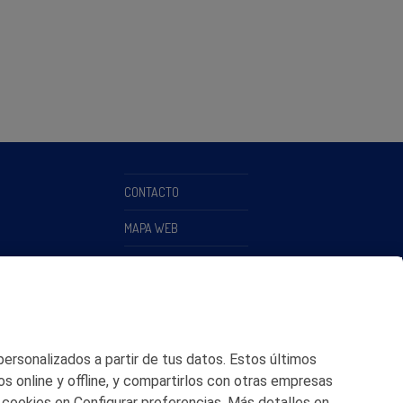
CONTACTO
MAPA WEB
POLITICA DE PRIVACIDAD
AVISO LEGAL
POLITICA DE COOKIES
 personalizados a partir de tus datos. Estos últimos
CANAL DE ÉTICA
os online y offline, y compartirlos con otras empresas
 cookies en Configurar preferencias. Más detalles en