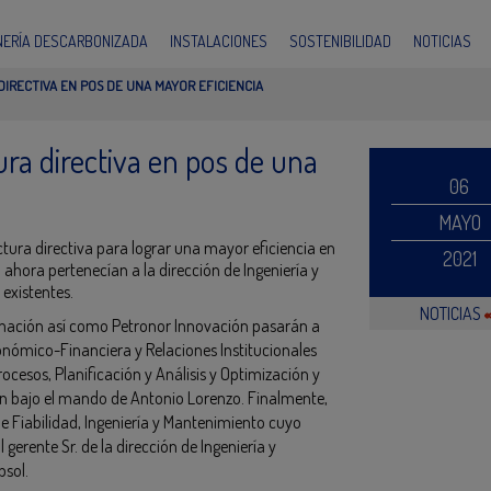
INERÍA DESCARBONIZADA
INSTALACIONES
SOSTENIBILIDAD
NOTICIAS
IRECTIVA EN POS DE UNA MAYOR EFICIENCIA
ra directiva en pos de una
06
MAYO
tura directiva para lograr una mayor eficiencia en
2021
ahora pertenecían a la dirección de Ingeniería y
 existentes.
NOTICIAS
rmación así como Petronor Innovación pasarán a
onómico-Financiera y Relaciones Institucionales
ocesos, Planificación y Análisis y Optimización y
ón bajo el mando de Antonio Lorenzo. Finalmente,
de Fiabilidad, Ingeniería y Mantenimiento cuyo
 gerente Sr. de la dirección de Ingeniería y
psol.