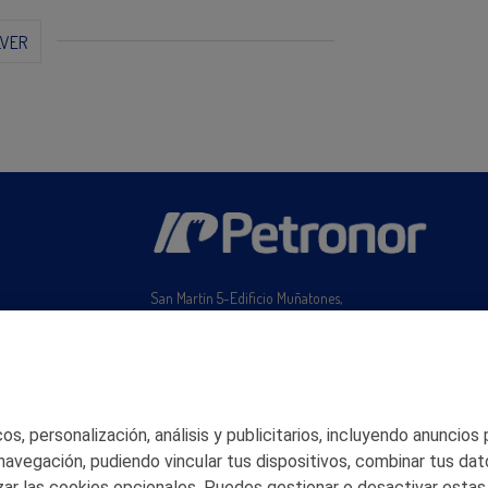
LVER
San Martín 5-Edificio Muñatones,
48550 Muskiz (Bizkaia)
Telf. 946 357 000
© 2026 Petronor S.A.
s, personalización, análisis y publicitarios, incluyendo anuncios
 navegación, pudiendo vincular tus dispositivos, combinar tus dat
ar las cookies opcionales. Puedes gestionar o desactivar estas