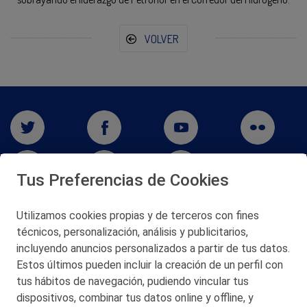
VOLVER
Tus Preferencias de Cookies
Utilizamos cookies propias y de terceros con fines
técnicos, personalización, análisis y publicitarios,
San Martín 5-Edificio Muñatones,
48550 Muskiz (Bizkaia)
incluyendo anuncios personalizados a partir de tus datos.
Telf. 946 357 000
Estos últimos pueden incluir la creación de un perfil con
© 2026 Petronor S.A.
tus hábitos de navegación, pudiendo vincular tus
dispositivos, combinar tus datos online y offline, y