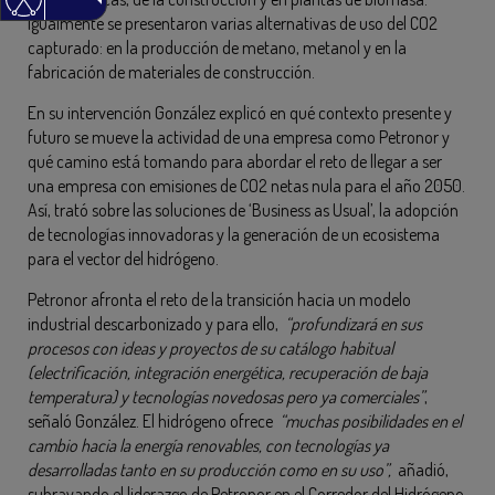
Igualmente se presentaron varias alternativas de uso del CO2
capturado: en la producción de metano, metanol y en la
fabricación de materiales de construcción.
En su intervención González explicó en qué contexto presente y
futuro se mueve la actividad de una empresa como Petronor y
qué camino está tomando para abordar el reto de llegar a ser
una empresa con emisiones de CO2 netas nula para el año 2050.
Así, trató sobre las soluciones de ‘Business as Usual’, la adopción
de tecnologías innovadoras y la generación de un ecosistema
para el vector del hidrógeno.
Petronor afronta el reto de la transición hacia un modelo
industrial descarbonizado y para ello,
“profundizará en sus
procesos con ideas y proyectos de su catálogo habitual
(electrificación, integración energética, recuperación de baja
temperatura) y tecnologías novedosas pero ya comerciales”
,
señaló González. El hidrógeno ofrece
“muchas posibilidades en el
cambio hacia la energía renovables, con tecnologías ya
desarrolladas tanto en su producción como en su uso”,
añadió,
subrayando el liderazgo de Petronor en el Corredor del Hidrógeno.