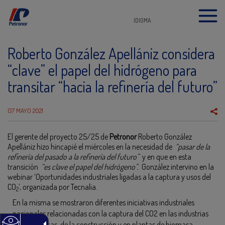
IDIOMA
Roberto González Apellániz considera
“clave” el papel del hidrógeno para
transitar “hacia la refinería del futuro”
07 MAYO 2021
El gerente del proyecto 25/25 de
Petronor
Roberto González
Apellániz hizo hincapié el miércoles en la necesidad de
“pasar de la
refinería del pasado a la refinería del futuro”
y en que en esta
transición
“es clave el papel del hidrógeno”.
González intervino en la
webinar ‘Oportunidades industriales ligadas a la captura y usos del
CO
’, organizada por Tecnalia.
2
En la misma se mostraron diferentes iniciativas industriales
nacionales relacionadas con la captura del CO2 en las industrias
petroquímicas, de la construcción y en plantas de biomasa.