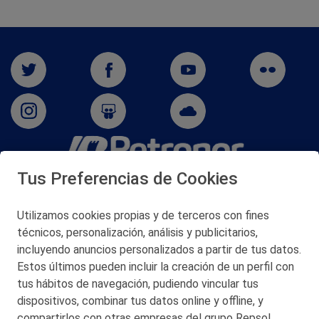
Tus Preferencias de Cookies
San Martín 5-Edificio Muñatones,
48550 Muskiz (Bizkaia)
Telf. 946 357 000
Utilizamos cookies propias y de terceros con fines
© 2026 Petronor S.A.
técnicos, personalización, análisis y publicitarios,
incluyendo anuncios personalizados a partir de tus datos.
Estos últimos pueden incluir la creación de un perfil con
tus hábitos de navegación, pudiendo vincular tus
dispositivos, combinar tus datos online y offline, y
CONTACTO
compartirlos con otras empresas del grupo Repsol.