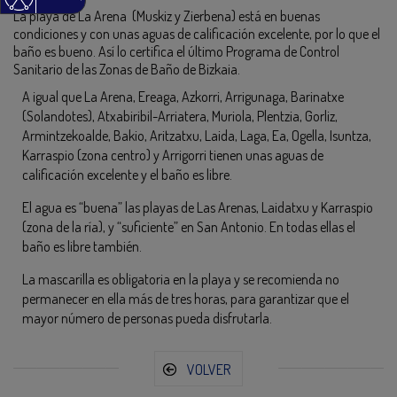
La playa de La Arena (Muskiz y Zierbena) está en buenas
condiciones y con unas aguas de calificación excelente, por lo que el
baño es bueno. Así lo certifica el último Programa de Control
Sanitario de las Zonas de Baño de Bizkaia.
A igual que La Arena, Ereaga, Azkorri, Arrigunaga, Barinatxe
(Solandotes), Atxabiribil-Arriatera, Muriola, Plentzia, Gorliz,
Armintzekoalde, Bakio, Aritzatxu, Laida, Laga, Ea, Ogella, Isuntza,
Karraspio (zona centro) y Arrigorri tienen unas aguas de
calificación excelente y el baño es libre.
El agua es “buena” las playas de Las Arenas, Laidatxu y Karraspio
(zona de la ría), y “suficiente” en San Antonio. En todas ellas el
baño es libre también.
La mascarilla es obligatoria en la playa y se recomienda no
permanecer en ella más de tres horas, para garantizar que el
mayor número de personas pueda disfrutarla.
VOLVER