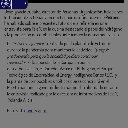
José Ignacio Zudaire, director de Personas, Organización, Relaciones
Institucionales y Departamento Económico-financiero de
Petronor
,
ha hablado sobre el presente y futuro de la refinería en una
entrevista para Tele 7, en la que ha destacado el papel del hidrógeno
y la producción de combustibles sintéticos en la descarbonización.
El
“esfuerzo ejemplar”
realizado por la plantilla de Petronor
durante la pandemia para mantener la actividad
“y seguir
produciendo para que la sociedad pudiera continuar
moviéndose”
, la apuesta de la Compañía por la
descarbonización, el Corredor Vasco del Hidrógeno, el Parque
Tecnológico de Ezkerraldea, el Energy Intelligence Center (EIC), y
la planta de combustibles sintéticos que se construirá en el
Puerto han sido algunos de los temas que ha abordado durante
la entrevista realizada por la directora de informativos de Tele 7,
Yolanda Alicia.
Entrevista,
aquí
y
aquí.