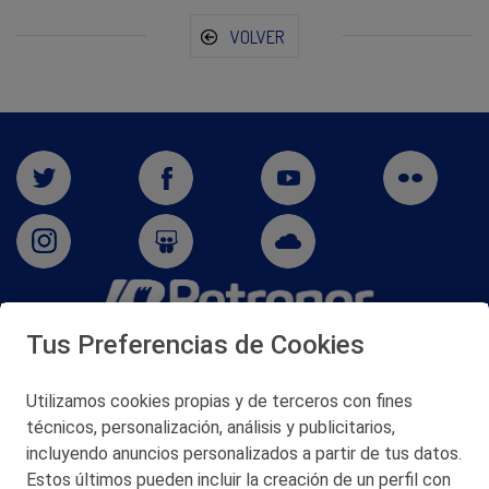
VOLVER
Tus Preferencias de Cookies
San Martín 5-Edificio Muñatones,
48550 Muskiz (Bizkaia)
Telf. 946 357 000
Utilizamos cookies propias y de terceros con fines
© 2026 Petronor S.A.
técnicos, personalización, análisis y publicitarios,
incluyendo anuncios personalizados a partir de tus datos.
Estos últimos pueden incluir la creación de un perfil con