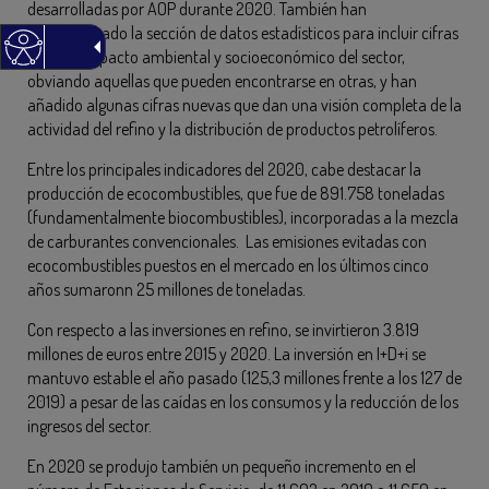
desarrolladas por AOP durante 2020. También han
reestructurado la sección de datos estadísticos para incluir cifras
sobre el impacto ambiental y socioeconómico del sector,
obviando aquellas que pueden encontrarse en otras, y han
añadido algunas cifras nuevas que dan una visión completa de la
actividad del refino y la distribución de productos petrolíferos.
Entre los principales indicadores del 2020, cabe destacar la
producción de ecocombustibles, que fue de 891.758 toneladas
(fundamentalmente biocombustibles), incorporadas a la mezcla
de carburantes convencionales. Las emisiones evitadas con
ecocombustibles puestos en el mercado en los últimos cinco
años sumaronn 25 millones de toneladas.
Con respecto a las inversiones en refino, se invirtieron 3.819
millones de euros entre 2015 y 2020. La inversión en I+D+i se
mantuvo estable el año pasado (125,3 millones frente a los 127 de
2019) a pesar de las caídas en los consumos y la reducción de los
ingresos del sector.
En 2020 se produjo también un pequeño incremento en el