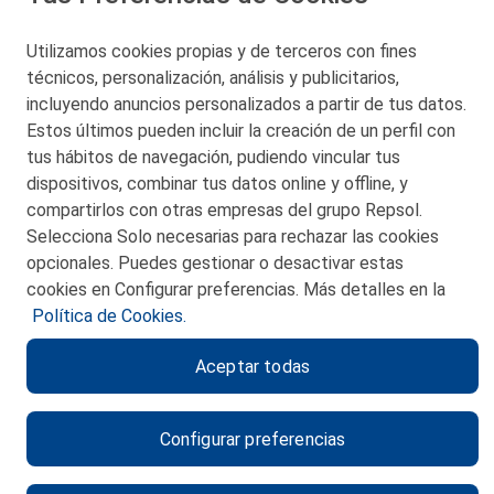
48550 Muskiz (Bizkaia)
Telf. 946 357 000
Utilizamos cookies propias y de terceros con fines
© 2026 Petronor S.A.
técnicos, personalización, análisis y publicitarios,
incluyendo anuncios personalizados a partir de tus datos.
Estos últimos pueden incluir la creación de un perfil con
tus hábitos de navegación, pudiendo vincular tus
dispositivos, combinar tus datos online y offline, y
CONTACTO
compartirlos con otras empresas del grupo Repsol.
Selecciona Solo necesarias para rechazar las cookies
MAPA WEB
opcionales. Puedes gestionar o desactivar estas
POLITICA DE PRIVACIDAD
cookies en Configurar preferencias. Más detalles en la
Política de Cookies.
AVISO LEGAL
Aceptar todas
POLITICA DE COOKIES
CANAL DE ÉTICA
Configurar preferencias