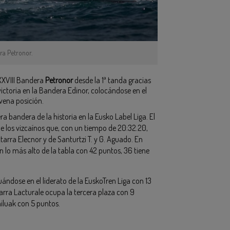
ra Petronor.
XXVIII Bandera
Petronor
desde la 1ª tanda gracias
 victoria en la Bandera Edinor, colocándose en el
ovena posición.
 bandera de la historia en la Eusko Label Liga. El
de los vizcaínos que, con un tiempo de 20:32.20,
arra Elecnor y de Santurtzi T. y G. Aguado. En
n lo más alto de la tabla con 42 puntos, 36 tiene
tuándose en el liderato de la EuskoTren Liga con 13
rra Lacturale ocupa la tercera plaza con 9
ailuak con 5 puntos.