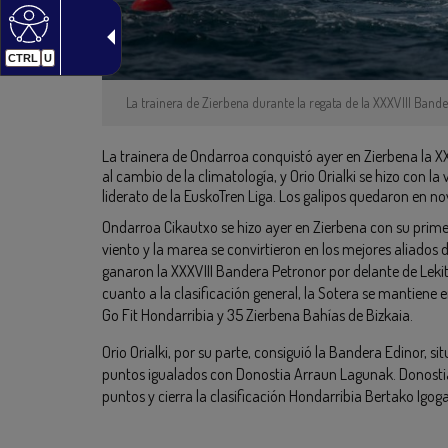
CTRL
U
La trainera de Zierbena durante la regata de la XXXVIII Bande
La trainera de Ondarroa conquistó ayer en Zierbena la X
al cambio de la climatología, y Orio Orialki se hizo con la
liderato de la EuskoTren Liga. Los galipos quedaron en n
Ondarroa Cikautxo se hizo ayer en Zierbena con su primera
viento y la marea se convirtieron en los mejores aliados 
ganaron la XXXVIII Bandera Petronor por delante de Lekitt
cuanto a la clasificación general, la Sotera se mantiene e
Go Fit Hondarribia y 35 Zierbena Bahías de Bizkaia.
Orio Orialki, por su parte, consiguió la Bandera Edinor, si
puntos igualados con Donostia Arraun Lagunak. Donostia
puntos y cierra la clasificación Hondarribia Bertako Igog