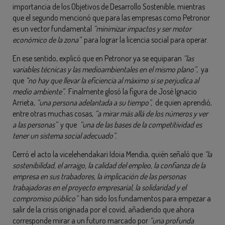
importancia de los Objetivos de Desarrollo Sostenible, mientras
que el segundo mencionó que para las empresas como Petronor
es un vector fundamental
“minimizar impactos y ser motor
económico de la zona”
para lograr la licencia social para operar.
En ese sentido, explicó que en Petronor ya se equiparan
“las
variables técnicas y las medioambientales en el mismo plano”
, ya
que
“no hay que llevar la eficiencia al máximo si se perjudica al
medio ambiente”.
Finalmente glosó la figura de José Ignacio
Arrieta,
“una persona adelantada a su tiempo”,
de quien aprendió,
entre otras muchas cosas,
“a mirar más allá de los números y ver
a las personas”
y que
“una de las bases de la competitividad es
tener un sistema social adecuado”.
Cerró el acto la vicelehendakari Idoia Mendia, quién señaló que
“la
sostenibilidad, el arraigo, la calidad del empleo, la confianza de la
empresa en sus trabadores, la implicación de las personas
trabajadoras en el proyecto empresarial, la solidaridad y el
compromiso público”
han sido los fundamentos para empezar a
salir de la crisis originada por el covid, añadiendo que ahora
corresponde mirar a un futuro marcado por
“una profunda