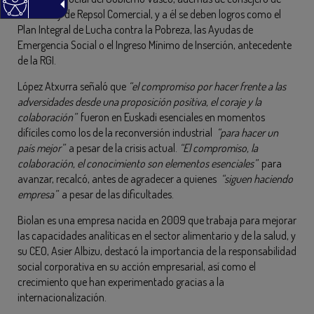
Petronor y de Repsol Comercial, y a él se deben logros como el
Plan Integral de Lucha contra la Pobreza, las Ayudas de
Emergencia Social o el Ingreso Mínimo de Inserción, antecedente
de la RGI.
López Atxurra señaló que
“el compromiso por hacer frente a las
adversidades desde una proposición positiva, el coraje y la
colaboración”
fueron en Euskadi esenciales en momentos
difíciles como los de la reconversión industrial
“para hacer un
país mejor”
a pesar de la crisis actual.
“El compromiso, la
colaboración, el conocimiento son elementos esenciales”
para
avanzar, recalcó, antes de agradecer a quienes
“siguen haciendo
empresa”
a pesar de las dificultades.
Biolan es una empresa nacida en 2009 que trabaja para mejorar
las capacidades analíticas en el sector alimentario y de la salud, y
su CEO, Asier Albizu, destacó la importancia de la responsabilidad
social corporativa en su acción empresarial, así como el
crecimiento que han experimentado gracias a la
internacionalización.