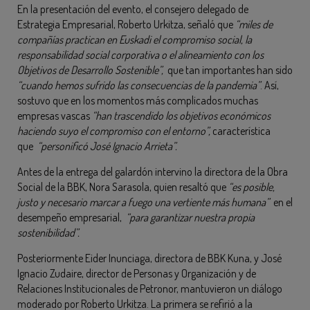
En la presentación del evento, el consejero delegado de
Estrategia Empresarial, Roberto Urkitza, señaló que
“miles de
compañías practican en Euskadi el compromiso social, la
responsabilidad social corporativa o el alineamiento con los
Objetivos de Desarrollo Sostenible”,
que tan importantes han sido
“cuando hemos sufrido las consecuencias de la pandemia”
. Así,
sostuvo que en los momentos más complicados muchas
empresas vascas
“han trascendido los objetivos económicos
haciendo suyo el compromiso con el entorno”,
característica
que
“personificó José Ignacio Arrieta”.
Antes de la entrega del galardón intervino la directora de la Obra
Social de la BBK, Nora Sarasola, quien resaltó que
“es posible,
justo y necesario marcar a fuego una vertiente más humana”
en el
desempeño empresarial,
“para garantizar nuestra propia
sostenibilidad”.
Posteriormente Eider Inunciaga, directora de BBK Kuna, y José
Ignacio Zudaire, director de Personas y Organización y de
Relaciones Institucionales de Petronor, mantuvieron un diálogo
moderado por Roberto Urkitza. La primera se refirió a la