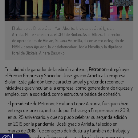
El alcalde de Bilbao, Juan Mari Aburto, la viuda de José Ignacio
Arrieta, Maite Echebarria, el CEO de Biolan, Asier Albizu, la directora
de operaciones de Biolan, Susana Hormilla, el consejero delegado de
MBN, Josean Aguado, la vicelehendakari, Idoia Mendia, y la diputada
foral de Bizkaia, Ainara Basurko.
En calidad de ganador de la edición anterior,
Petronor
entregó ayer
el Premio Empresa y Sociedad José Ignacio Arrieta a la empresa
Biolan. Este galardón tiene carácter anual y pretende reconocer
iniciativas que vinculan a la empresa, como generadora de riqueza y
empleo, con la sociedad, como estructura básica de cohesión.
El presidente de Petronor, Emiliano López Atxurra, fue quien hizo
entrega del premio, instituido por Estrategia Empresarial en 2018,
en su 25 aniversario, y que no pudo celebrar su segunda edición
en 2019 por la pandemia. José Ignacio Arrieta, fallecido en
marzo de 2018, fue consejero de Industria y también de Trabajo y
Seguridad Social del Gobierno Vasco, además de consejero de