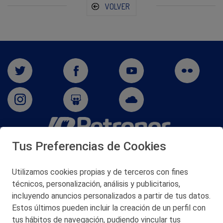
VOLVER
Tus Preferencias de Cookies
San Martín 5-Edificio Muñatones,
48550 Muskiz (Bizkaia)
Telf. 946 357 000
Utilizamos cookies propias y de terceros con fines
© 2026 Petronor S.A.
técnicos, personalización, análisis y publicitarios,
incluyendo anuncios personalizados a partir de tus datos.
Estos últimos pueden incluir la creación de un perfil con
tus hábitos de navegación, pudiendo vincular tus