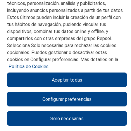
técnicos, personalización, análisis y publicitarios,
incluyendo anuncios personalizados a partir de tus datos.
Estos últimos pueden incluir la creación de un perfil con
tus hábitos de navegación, pudiendo vincular tus
dispositivos, combinar tus datos online y offline, y
CONTACTO
compartirlos con otras empresas del grupo Repsol.
Selecciona Solo necesarias para rechazar las cookies
MAPA WEB
opcionales. Puedes gestionar o desactivar estas
POLITICA DE PRIVACIDAD
cookies en Configurar preferencias. Más detalles en la
Política de Cookies.
AVISO LEGAL
Aceptar todas
POLITICA DE COOKIES
CANAL DE ÉTICA
Configurar preferencias
Solo necesarias