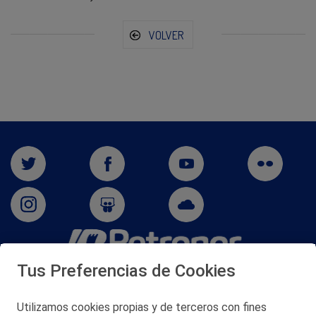
VOLVER
Tus Preferencias de Cookies
San Martín 5-Edificio Muñatones,
48550 Muskiz (Bizkaia)
Telf. 946 357 000
Utilizamos cookies propias y de terceros con fines
© 2026 Petronor S.A.