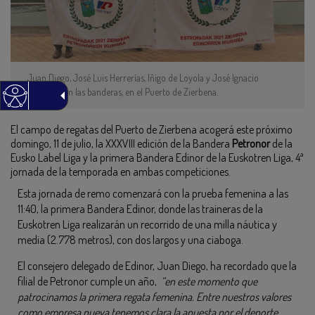
Juan Diego, José Luis Herrerías, Iñigo de Loyola y José Ignacio
Zudaire, con las banderas, en el Puerto de Zierbena.
El campo de regatas del Puerto de Zierbena acogerá este próximo
domingo, 11 de julio, la XXXVIII edición de la Bandera
Petronor
de la
Eusko Label Liga y la primera Bandera Edinor de la Euskotren Liga, 4ª
jornada de la temporada en ambas competiciones.
Esta jornada de remo comenzará con la prueba femenina a las
11:40, la primera Bandera Edinor, donde las traineras de la
Euskotren Liga realizarán un recorrido de una milla náutica y
media (2.778 metros), con dos largos y una ciaboga.
El consejero delegado de Edinor, Juan Diego, ha recordado que la
filial de Petronor cumple un año,
“en este momento que
patrocinamos la primera regata femenina. Entre nuestros valores
como empresa nueva tenemos clara la apuesta por el deporte