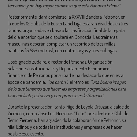
femenino y no hay mejor comienzo que esta Bandera Edinor”.
Posteriormente, dará comienzo la XXXVIII Bandera Petronor, en
la que los 12 clubs de la Eusko Label Liga estarán divididos en tres
tandas, organizadas en base a la clasificación final de la regata
del día anterior, que se disputará en Donostia. Las traineras
masculinas deberán completar un recorrido de tres millas
náuticas (5.556 metros), con cuatro largos y tres ciabogas.
José Ignacio Zudaire, director de Personas, Organización,
Relaciones Institucionales y Departamento Económico-
financiero de Petronor, por su parte, ha destacado que en esta
época de pandemia,
“de parón”,
el remo es
“una buena imagen
de lo que tenemos que hacer las empresas y organizaciones para
tirar adelante, esfuerzo y compromiso es la fórmula”.
Durante la presentación, tanto Iñigo de Loyola Ortuzar, alcalde de
Zierbena, como José Luis Herrerias “Txito”, presidente del Club de
Remo Zierbena, han agradecido la colaboración de Petronor, su
filial Edinor, y de todas las instituciones y empresas que hacen
posible este evento.