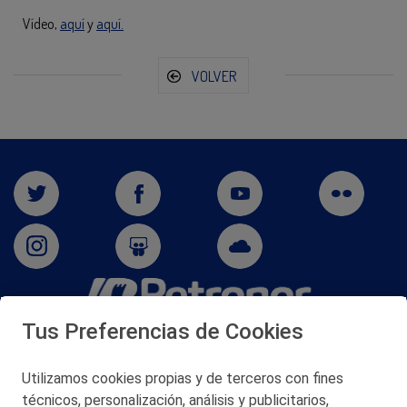
Vídeo,
aquí
y
aquí.
VOLVER
Tus Preferencias de Cookies
San Martín 5-Edificio Muñatones,
48550 Muskiz (Bizkaia)
Telf. 946 357 000
Utilizamos cookies propias y de terceros con fines
© 2026 Petronor S.A.
técnicos, personalización, análisis y publicitarios,