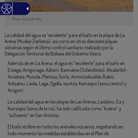
Playa de La Arena.
La calidad del agua es “excelente” para el baño en la playa de La
Arena (Muskiz-Zierbena), así como en otras diecisiete playas
vizcaínas según el último control sanitario realizado por la
Delegación Territorial de Bizkaia del Gobierno Vasco.
Además de en La Arena, el agua es “excelente” para el baño en
Ereaga, Arrigunaga, Azkorri, Barinatxe (Solandotes), Atxabiribil-
Arriatera, Muriola, Plentzia, Gorliz, Armintzekoalde, Bakio,
Aritzatxu, Laida, Laga, Ogella, Isuntza, Karraspio (zona centro) y
Arrigorri.
La calidad del agua en las playas de Las Arenas, Laidatxu, Ea y
Karraspio (zona de la ría), ha sido calificada como “buena”, y
“suficiente” en San Antonio.
El baño es libre en todos los arenales vizcaínos, respetando en
todo momento las medidas establecidas en el Plan de