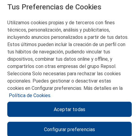
Tus Preferencias de Cookies
Utilizamos cookies propias y de terceros con fines
técnicos, personalización, análisis y publicitarios,
San Martín 5-Edificio Muñatones,
48550 Muskiz (Bizkaia)
incluyendo anuncios personalizados a partir de tus datos.
Telf. 946 357 000
Estos últimos pueden incluir la creación de un perfil con
© 2026 Petronor S.A.
tus hábitos de navegación, pudiendo vincular tus
dispositivos, combinar tus datos online y offline, y
compartirlos con otras empresas del grupo Repsol.
Selecciona Solo necesarias para rechazar las cookies
opcionales. Puedes gestionar o desactivar estas
CONTACTO
cookies en Configurar preferencias. Más detalles en la
Política de Cookies.
MAPA WEB
Aceptar todas
POLITICA DE PRIVACIDAD
AVISO LEGAL
Configurar preferencias
POLITICA DE COOKIES