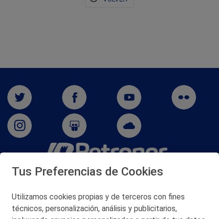
Tus Preferencias de Cookies
San Martín 5-Edificio Muñatones,
48550 Muskiz (Bizkaia)
Telf. 946 357 000
Utilizamos cookies propias y de terceros con fines
© 2026 Petronor S.A.
técnicos, personalización, análisis y publicitarios,