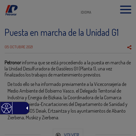
IDIOMA
Puesta en marcha de la Unidad G1
05 OCTUBRE 2021
Petronor
informa que se está procediendo a la puesta en marcha de
la Unidad Desulfuradora de Gasóleos G1 (Planta 1), una vez
finalizados los trabajos de mantenimiento previstos.
De todo ello se ha informado previamente a la Viceconsejería de
Medio Ambiente del Gobierno Vasco, el Delegado Territorial de
Industria y Energía de Bizkaia, la Coordinadora de la Comarca
Margen Izquierda-Encartaciones del Departamento de Sanidad y
Consumo, SOS Deiak, Ertzaintza y los ayuntamientos de Abanto
Zierbena, Muskiz y Zierbena.
VOLVER