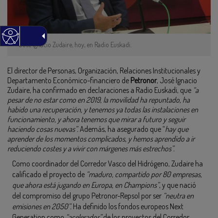
José Ignacio Zudaire, hoy, en Radio Euskadi.
El director de Personas, Organización, Relaciones Institucionales y
Departamento Económico-financiero de
Petronor
, José Ignacio
Zudaire, ha confirmado en declaraciones a Radio Euskadi, que
“a
pesar de no estar como en 2019, la movilidad ha repuntado, ha
habido una recuperación, y tenemos ya todas las instalaciones en
funcionamiento, y ahora tenemos que mirar a futuro y seguir
haciendo cosas nuevas”.
Además, ha asegurado que “
hay que
aprender de los momentos complicados, y hemos aprendido a ir
reduciendo costes y a vivir con márgenes más estrechos”.
Como coordinador del Corredor Vasco del Hidrógeno, Zudaire ha
calificado el proyecto de
“maduro, compartido por 80 empresas,
que ahora está jugando en Europa, en Champions”
, y que nació
del compromiso del grupo Petronor-Repsol por ser
“neutra en
emisiones en 2050”.
Ha definido los fondos europeos Next
Generation como
“acelerador”
de los proyectos del Corredor,