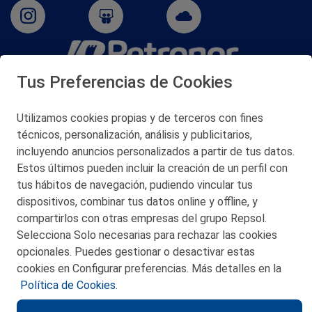
Tus Preferencias de Cookies
San Martín 5-Edificio Muñatones,
48550 Muskiz (Bizkaia)
Telf. 946 357 000
Utilizamos cookies propias y de terceros con fines
© 2026 Petronor S.A.
técnicos, personalización, análisis y publicitarios,
incluyendo anuncios personalizados a partir de tus datos.
Estos últimos pueden incluir la creación de un perfil con
tus hábitos de navegación, pudiendo vincular tus
dispositivos, combinar tus datos online y offline, y
CONTACTO
compartirlos con otras empresas del grupo Repsol.
Selecciona Solo necesarias para rechazar las cookies
MAPA WEB
opcionales. Puedes gestionar o desactivar estas
POLITICA DE PRIVACIDAD
cookies en Configurar preferencias. Más detalles en la
Política de Cookies.
AVISO LEGAL