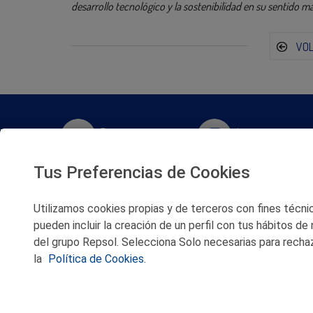
desarrollo tecnológico y la sostenibilidad en su sentido m
VO
Twitter
Instagram
Tus Preferencias de Cookies
Facebook
Slideshare
Utilizamos cookies propias y de terceros con fines técnico
Youtube
Soundcloud
pueden incluir la creación de un perfil con tus hábitos de
del grupo Repsol. Selecciona Solo necesarias para rechaz
Flickr
la
Política de Cookies.