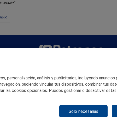
ás amplio”.
LVER
San Martín 5-Edificio Muñatones,
48550 Muskiz (Bizkaia)
Telf. 946 357 000
s, personalización, análisis y publicitarios, incluyendo anuncios
© 2026 Petronor S.A.
 navegación, pudiendo vincular tus dispositivos, combinar tus dat
ar las cookies opcionales. Puedes gestionar o desactivar estas
Solo necesarias