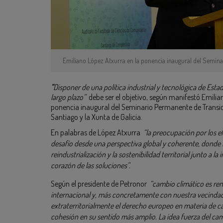
Emiliano López Atxurra en la ponencia inaugural del Semina
“
Disponer de una política industrial y tecnológica de Esta
largo plazo”
debe ser el objetivo, según manifestó Emilia
ponencia inaugural del Seminario Permanente de Transici
Santiago y la Xunta de Galicia.
En palabras de López Atxurra
“la preocupación por los e
desafío desde una perspectiva global y coherente, donde las
reindustrialización y la sostenibilidad territorial junto a l
corazón de las soluciones”.
Según el presidente de Petronor
“cambio climático es ren
internacional y, más concretamente con nuestra vecindad af
extraterritorialmente el derecho europeo en materia de cam
cohesión en su sentido más amplio. La idea fuerza del camb