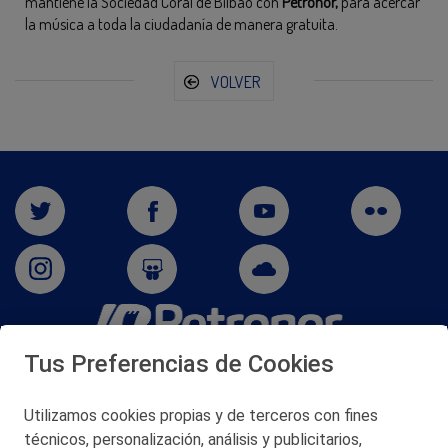
mantiene la Sociedad Coral de Bilbao con
Petronor,
para acercar
la música a toda la ciudadanía de manera gratuita.
VOLVER
Tus Preferencias de Cookies
San Martín 5-Edificio Muñatones,
48550 Muskiz (Bizkaia)
Telf. 946 357 000
Utilizamos cookies propias y de terceros con fines
© 2026 Petronor S.A.
técnicos, personalización, análisis y publicitarios,