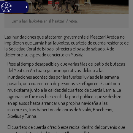
Lamia hari laukotea en el Meatzari Aretoa.
Las inundaciones que afectaron gravemente el Meatzari Aretoa no
impidieron que Lamia hari laukotea, cuarteto de cuerda residente de
la Sociedad Coral de Bilbao, ofreciera el pasado sábado, 4 de
diciembre, su esperado concierto en Muskiz.
Pese al tiempo desapacible y que varias filas del patio de butacas
del Meatzari Aretoa seguían inoperativas, debido a las
inundaciones acontecidas por las fuertes lluvias de la semana
pasada, una cuarentena de personas se refugió en el auditorio
muskiztarra junto a la calidez del cuarteto de cuerda Lamia. La
agrupación fue muy bien recibida por el público, que se deshizo
en aplausos hasta arrancar una propina navideña a las
intérpretes, tras haber tocado obras de Vivaldi, Boccherini,
Sibelius y Turina.
El cuarteto de cuerda ofreció este recital dentro del convenio que