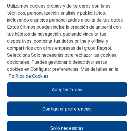
Telf. 946 357 000
Utilizamos cookies propias y de terceros con fines
© 2026 Petronor S.A.
técnicos, personalización, análisis y publicitarios,
incluyendo anuncios personalizados a partir de tus datos.
Estos últimos pueden incluir la creación de un perfil con
tus hábitos de navegación, pudiendo vincular tus
dispositivos, combinar tus datos online y offline, y
CONTACTO
compartirlos con otras empresas del grupo Repsol.
Selecciona Solo necesarias para rechazar las cookies
MAPA WEB
opcionales. Puedes gestionar o desactivar estas
POLITICA DE PRIVACIDAD
cookies en Configurar preferencias. Más detalles en la
Política de Cookies.
AVISO LEGAL
Aceptar todas
POLITICA DE COOKIES
CANAL DE ÉTICA
Configurar preferencias
Solo necesarias