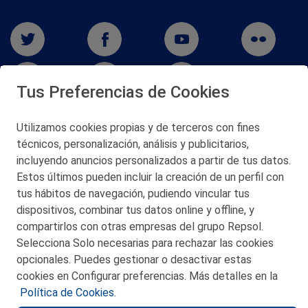
Tus Preferencias de Cookies
Utilizamos cookies propias y de terceros con fines
técnicos, personalización, análisis y publicitarios,
San Martín 5-Edificio Muñatones,
48550 Muskiz (Bizkaia)
incluyendo anuncios personalizados a partir de tus datos.
Telf. 946 357 000
Estos últimos pueden incluir la creación de un perfil con
© 2026 Petronor S.A.
tus hábitos de navegación, pudiendo vincular tus
dispositivos, combinar tus datos online y offline, y
compartirlos con otras empresas del grupo Repsol.
Selecciona Solo necesarias para rechazar las cookies
opcionales. Puedes gestionar o desactivar estas
CONTACTO
cookies en Configurar preferencias. Más detalles en la
Política de Cookies.
MAPA WEB