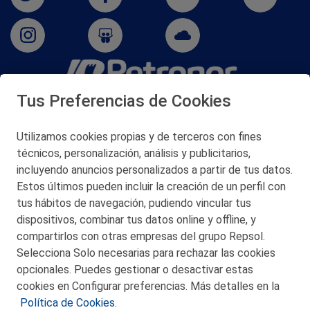
Tus Preferencias de Cookies
San Martín 5-Edificio Muñatones,
48550 Muskiz (Bizkaia)
Telf. 946 357 000
Utilizamos cookies propias y de terceros con fines
© 2026 Petronor S.A.
técnicos, personalización, análisis y publicitarios,
incluyendo anuncios personalizados a partir de tus datos.
Estos últimos pueden incluir la creación de un perfil con
tus hábitos de navegación, pudiendo vincular tus
dispositivos, combinar tus datos online y offline, y
CONTACTO
compartirlos con otras empresas del grupo Repsol.
Selecciona Solo necesarias para rechazar las cookies
MAPA WEB
opcionales. Puedes gestionar o desactivar estas
POLITICA DE PRIVACIDAD
cookies en Configurar preferencias. Más detalles en la
Política de Cookies.
AVISO LEGAL