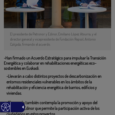
El presidente de Petronor y Edinor, Emiliano López Atxurra, y el
director general y vicepresidente de Fundación Repsol, Antonio
Calçada, firmando el acuerdo.
-Han firmado un Acuerdo Estratégico para impulsar la Transición
Energética y colaborar en rehabilitaciones energéticas eco-
sostenibles en Euskadi.
-Llevarán a cabo distintos proyectos de descarbonización en
entornos residenciales vulnerables en los ámbitos de la
rehabilitación y eficiencia energética de barrios, edificios y
viviendas.
-El acuerdo también contempla la promoción y apoyo del
modelo de Edinor que permite la participación activa de los
ciudadanos en estos proyectos.