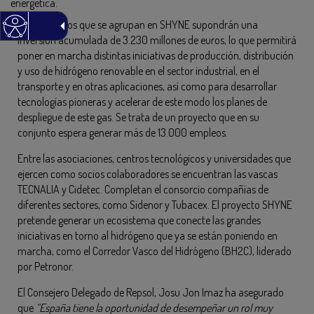
energética.
Los proyectos que se agrupan en SHYNE supondrán una
inversión acumulada de 3.230 millones de euros, lo que permitirá
poner en marcha distintas iniciativas de producción, distribución
y uso de hidrógeno renovable en el sector industrial, en el
transporte y en otras aplicaciones, así como para desarrollar
tecnologías pioneras y acelerar de este modo los planes de
despliegue de este gas. Se trata de un proyecto que en su
conjunto espera generar más de 13.000 empleos.
Entre las asociaciones, centros tecnológicos y universidades que
ejercen como socios colaboradores se encuentran las vascas
TECNALIA y Cidetec. Completan el consorcio compañías de
diferentes sectores, como Sidenor y Tubacex. El proyecto SHYNE
pretende generar un ecosistema que conecte las grandes
iniciativas en torno al hidrógeno que ya se están poniendo en
marcha, como el Corredor Vasco del Hidrógeno (BH2C), liderado
por Petronor.
El Consejero Delegado de Repsol, Josu Jon Imaz ha asegurado
que
“España tiene la oportunidad de desempeñar un rol muy