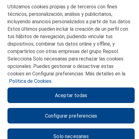
Telf. 946 357 000
Utilizamos cookies propias y de terceros con fines
© 2026 Petronor S.A.
técnicos, personalización, análisis y publicitarios,
incluyendo anuncios personalizados a partir de tus datos.
Estos últimos pueden incluir la creación de un perfil con
tus hábitos de navegación, pudiendo vincular tus
dispositivos, combinar tus datos online y offline, y
CONTACTO
compartirlos con otras empresas del grupo Repsol.
Selecciona Solo necesarias para rechazar las cookies
MAPA WEB
opcionales. Puedes gestionar o desactivar estas
POLITICA DE PRIVACIDAD
cookies en Configurar preferencias. Más detalles en la
Política de Cookies.
AVISO LEGAL
Aceptar todas
POLITICA DE COOKIES
CANAL DE ÉTICA
Configurar preferencias
Solo necesarias