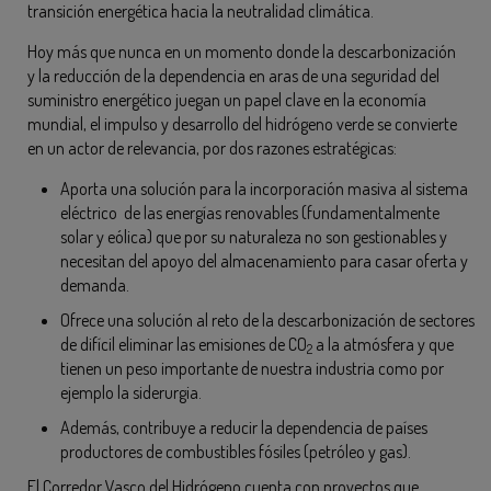
transición energética hacia la neutralidad climática.
Hoy más que nunca en un momento donde la descarbonización
y la reducción de la dependencia en aras de una seguridad del
suministro energético juegan un papel clave en la economía
mundial, el impulso y desarrollo del hidrógeno verde se convierte
en un actor de relevancia, por dos razones estratégicas:
Aporta una solución para la incorporación masiva al sistema
eléctrico de las energías renovables (fundamentalmente
solar y eólica) que por su naturaleza no son gestionables y
necesitan del apoyo del almacenamiento para casar oferta y
demanda.
Ofrece una solución al reto de la descarbonización de sectores
de difícil eliminar las emisiones de CO
a la atmósfera y que
2
tienen un peso importante de nuestra industria como por
ejemplo la siderurgia.
Además, contribuye a reducir la dependencia de países
productores de combustibles fósiles (petróleo y gas).
El Corredor Vasco del Hidrógeno cuenta con proyectos que