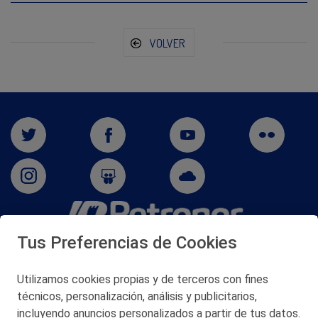
VOLVER
Tus Preferencias de Cookies
San Martín 5-Edificio Muñatones,
48550 Muskiz (Bizkaia)
Telf. 946 357 000
Utilizamos cookies propias y de terceros con fines
© 2026 Petronor S.A.
técnicos, personalización, análisis y publicitarios,
incluyendo anuncios personalizados a partir de tus datos.