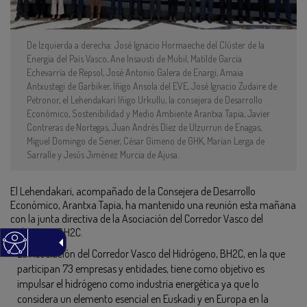
De Izquierda a derecha: José Ignacio Hormaeche del Clúster de la
Energía del País Vasco, Ane Insausti de Mubil, Matilde García
Echevarría de Repsol, José Antonio Galera de Enargi, Amaia
Antxustegi de Garbiker, Iñigo Ansola del EVE, José Ignacio Zudaire de
Petronor, el Lehendakari Iñigo Urkullu, la consejera de Desarrollo
Económico, Sostenibilidad y Medio Ambiente Arantxa Tapia, Javier
Contreras de Nortegas, Juan Andrés Díez de Ulzurrun de Enagas,
Miguel Domingo de Sener, César Gimeno de GHK, Marian Lerga de
Sarralle y Jesús Jiménez Murcia de Ajusa.
El Lehendakari, acompañado de la Consejera de Desarrollo
Económico, Arantxa Tapia, ha mantenido una reunión esta mañana
con la junta directiva de la Asociación del Corredor Vasco del
Hidrógeno, BH2C.
La Asociación del Corredor Vasco del Hidrógeno, BH2C, en la que
participan 73 empresas y entidades, tiene como objetivo es
impulsar el hidrógeno como industria energética ya que lo
considera un elemento esencial en Euskadi y en Europa en la