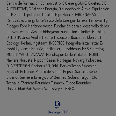
Centro de Formación Somorrostro, CIC energiGUNE, Cidetec, CIE
AUTOMOTIVE, Clúster de Energía, Diputación de Álava. Diputación
de Bizkaia, Diputación foral de Gipuzkoa, EDAIR, ENAGAS
Renovable, Enargi, Ente Vasco de la Energía, Erreka, Ferrovial, Fg
Fidegas, Foro Marítimo Vasco, Fundación para el desarrollo de las
nuevas tecnologías del hidrógeno, Fundación Tekniker, Garbiker,
GHI, GHK, Giroa Veolia, H2Site, Hispacold, Ibaizabal, Idom, IET
Ecology, Ikerlan, Ingeteam, INSERTEC, Integralia, Irizar, Irizar E-
mobility, Jema Energía, Lecitrailer, Lurraldebus, MFS Sintering,
MOBILITYADO – AVANZA, Mondragon Unibertsitatea, MUBIL,
Naviera Murueta, Nippon Gases, Nortegas, Novargi Industries,
OLIVERDESIGN, Optimus 3D, Orkli, Parkes Tecnológicos de
Euskadi, Petronor, Puerto de Bilbao, Repsol, Sarralle, Sener,
Sidenor, Siemens Energy, SKV Bermeo, Solaris, Talgo, TCR,
Tecnalia, Técnicas Reunidas, Tubacex, Tubos Reunidos,
Universidad País Vasco, Wartsila y SIDEREX.
Descargar PDF