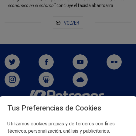
económico en el entorno”,
concluye el taxista abantoarra.
VOLVER
Tus Preferencias de Cookies
San Martín 5-Edificio Muñatones,
48550 Muskiz (Bizkaia)
Telf. 946 357 000
Utilizamos cookies propias y de terceros con fines
© 2026 Petronor S.A.
técnicos, personalización, análisis y publicitarios,