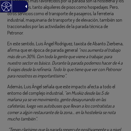
Los sectores más favorecidos por la parada son la hostelería y los
alojamientos, tanto alquileres de pisos como hospedajes. Pero,
otros servicios como el transporte de pasajeros, la ferretería
industrial, maquinaria de transporte y de elevación, también son
traccionados por las actividades de la parada técnica de
Petronor.
En este sentido, Luis Ángel Rodríguez, taxista de Abanto Zierbena,
afirma que en época de parada general
“nos aumenta el trabajo
más de un 30%. Con toda la gente que viene a trabajar, para
nuestro sector es básico. Durante la parada podemos hacer de 4 a
6 viajes desde la refinería. Todo lo que tiene que ver con Petronor
para nosotros es importantísimo”.
Además, Luis Ángel señala que este impacto afecta a todo el
entorno del complejo industrial,
“en Muskiz desde las 5 de
mañana ya se ve movimiento, gente desayunando en las
cafeterías, luego ves autobuses que llevan a los contratistas a
comer a algún restaurante de la zona… en la hostelería se nota
mucho también”.
“Tengo clarísimo que la parada repercute positivamente y a nivel