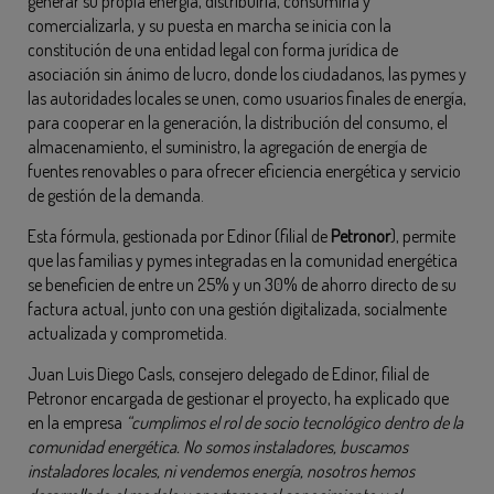
generar su propia energía, distribuirla, consumirla y
comercializarla, y su puesta en marcha se inicia con la
constitución de una entidad legal con forma jurídica de
asociación sin ánimo de lucro, donde los ciudadanos, las pymes y
las autoridades locales se unen, como usuarios finales de energía,
para cooperar en la generación, la distribución del consumo, el
almacenamiento, el suministro, la agregación de energía de
fuentes renovables o para ofrecer eficiencia energética y servicio
de gestión de la demanda.
Esta fórmula, gestionada por Edinor (filial de
Petronor
), permite
que las familias y pymes integradas en la comunidad energética
se beneficien de entre un 25% y un 30% de ahorro directo de su
factura actual, junto con una gestión digitalizada, socialmente
actualizada y comprometida.
Juan Luis Diego Casls, consejero delegado de Edinor, filial de
Petronor encargada de gestionar el proyecto, ha explicado que
en la empresa
“cumplimos el rol de socio tecnológico dentro de la
comunidad energética. No somos instaladores, buscamos
instaladores locales, ni vendemos energía, nosotros hemos