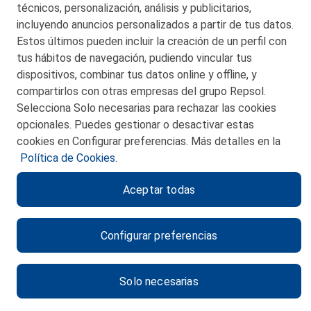
técnicos, personalización, análisis y publicitarios,
incluyendo anuncios personalizados a partir de tus datos.
Estos últimos pueden incluir la creación de un perfil con
tus hábitos de navegación, pudiendo vincular tus
dispositivos, combinar tus datos online y offline, y
CONTACTO
compartirlos con otras empresas del grupo Repsol.
Selecciona Solo necesarias para rechazar las cookies
MAPA WEB
opcionales. Puedes gestionar o desactivar estas
POLITICA DE PRIVACIDAD
cookies en Configurar preferencias. Más detalles en la
Política de Cookies.
AVISO LEGAL
Aceptar todas
POLITICA DE COOKIES
CANAL DE ÉTICA
Configurar preferencias
Solo necesarias