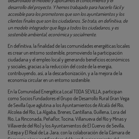
desarrollado el modelo y aportamos el conocimiento y el
desarrollo del proyecto. Y hemos trabajado para hacerlo fácil y
accesible para los promotores que son los ayuntamientos y los
clientes finales que son los ciudadanos. Se trata, en definitiva, de
un modelo integrador que llega a todos los ciudadanos, y es
sostenible ambiental, económica y socialmente.
En definitiva, la finalidad de las comunidades energéticas locales
es crear un entorno sostenible, promoviendo la participación
ciudadana y el empleo local y generando beneficios económicos
y sociales, gracias a la reducción del coste de la energía,
contribuyendo, así, a la descarbonización, y a la mejora de la
economía circular en un entorno sostenible.
En la Comunidad Energética Local TODA SEVILLA, participan
como Socios Fundadores el Grupo de Desarrollo Rural Gran Vega
de Sevilla (que aglutina a los Ayuntamientos de Alcalá del Río,
Alcolea del Río, La Algaba, Brenes, Cantillana, Guillena, Lora del
Río, La Rinconada, Peñaflor, Tocina, Villanueva del Río y Minas y
Villaverde del Río) y los Ayuntamientos de El Cuervo de Sevilla,
Estepa y El Real de La Jara; con la colaboración de la Cámara de