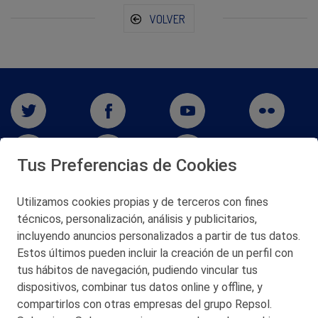
VOLVER
Tus Preferencias de Cookies
Utilizamos cookies propias y de terceros con fines
técnicos, personalización, análisis y publicitarios,
San Martín 5-Edificio Muñatones,
48550 Muskiz (Bizkaia)
incluyendo anuncios personalizados a partir de tus datos.
Telf. 946 357 000
Estos últimos pueden incluir la creación de un perfil con
© 2026 Petronor S.A.
tus hábitos de navegación, pudiendo vincular tus
dispositivos, combinar tus datos online y offline, y
compartirlos con otras empresas del grupo Repsol.