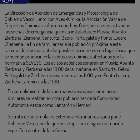
La Dirección de Atención de Emergencias y Meteorología del
Gobierno Vasco, junto con Aveq-Kimika, la Asociación Vasca de
Empresas Químicas, informa que, hoy, 6 de junio, serán activadas
las sirenas de emergencia química instaladas en Muskiz, Abanto
Zierbena, Zierbena, Santurtzi, Getxo, Portugalete y Punta Lucero
(Zierbena), a fin de familiarizar a la población próxima a este
sistema de alarmas ante los posibles accidentes con fuga tóxica que
se puedan producir en las industrias químicas afectadas por la
normativa SEVESO. Los avisos acústicos sonarán en Muskiz, Abanto
Zierbena y Zierbena a las 10:00 de la mañana; en Santurtzi, Getxo,
Portugalete y Zierbena nuevamente a las 11:00, y en Punta Lucero,
Zierbena también, a las 11:30.
En cumplimiento de las normativas europeas, simulacros
similares se realizan en otras poblaciones de la Comunidad
Autónoma Vasca como Lantarón y Hernani.
Se trata de un simulacro externo a Petronor realizado por el
Gobierno Vasco, por lo que no se aplicará ninguna actuación
específica dentro de la refinería.